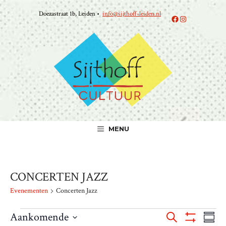
Ga
Doezastraat 1b, Leiden •
info@sijthoff-leiden.nl
naar
Facebook
Instagram
de
inhoud
MENU
CONCERTEN JAZZ
Evenementen
Concerten Jazz
EVENEMENTEN
E
E
Aankomende
Z
S
T