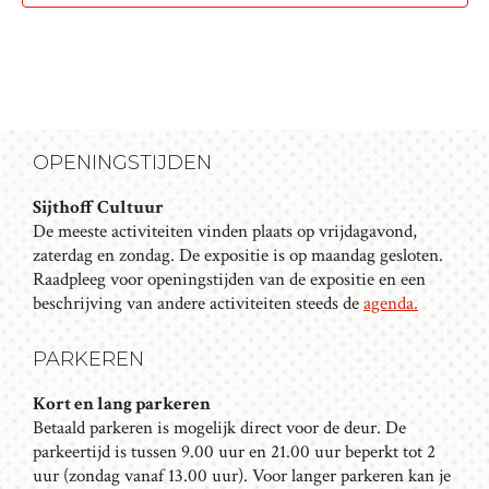
A
E
V
N
I
E
G
N
A
OPENINGSTIJDEN
T
W
I
E
Sijthoff Cultuur
E
De meeste activiteiten vinden plaats op vrijdagavond,
E
zaterdag en zondag. De expositie is op maandag gesloten.
R
Raadpleeg voor openingstijden van de expositie en een
beschrijving van andere activiteiten steeds de
agenda.
G
E
PARKEREN
V
Kort en lang parkeren
E
Betaald parkeren is mogelijk direct voor de deur. De
parkeertijd is tussen 9.00 uur en 21.00 uur beperkt tot 2
N
uur (zondag vanaf 13.00 uur). Voor langer parkeren kan je