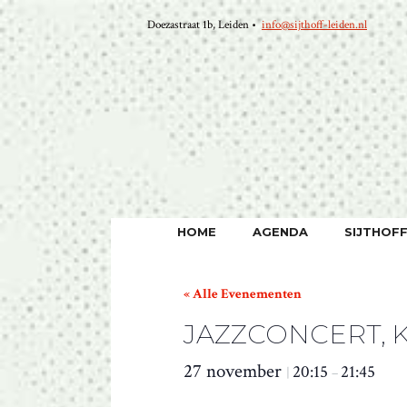
Ga
Doezastraat 1b, Leiden •
info@sijthoff-leiden.nl
naar
de
inhoud
HOME
AGENDA
SIJTHOF
« Alle Evenementen
JAZZCONCERT, 
27 november
20:15
21:45
|
–