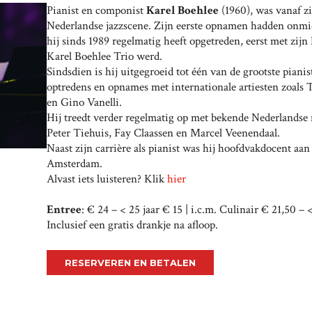
Pianist en componist
Karel Boehlee
(1960), was vanaf zi
Nederlandse jazzscene. Zijn eerste opnamen hadden onmidd
hij sinds 1989 regelmatig heeft opgetreden, eerst met zijn
Karel Boehlee Trio werd.
Sindsdien is hij uitgegroeid tot één van de grootste piani
optredens en opnames met internationale artiesten zoals 
en Gino Vanelli.
Hij treedt verder regelmatig op met bekende Nederlandse 
Peter Tiehuis, Fay Claassen en Marcel Veenendaal.
Naast zijn carrière als pianist was hij hoofdvakdocent a
Amsterdam.
Alvast iets luisteren? Klik
hier
Entree
: € 24 – < 25 jaar € 15 | i.c.m. Culinair € 21,50 – 
Inclusief een gratis drankje na afloop.
RESERVEREN EN BETALEN