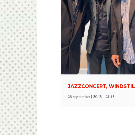
JAZZCONCERT, WINDSTIL
–
25 september | 20:15
21:45