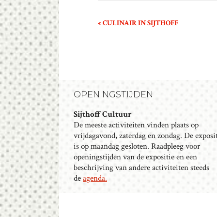
E
«
CULINAIR IN SIJTHOFF
V
E
N
E
M
OPENINGSTIJDEN
E
N
Sijthoff Cultuur
T
De meeste activiteiten vinden plaats op
N
vrijdagavond, zaterdag en zondag. De exposi
is op maandag gesloten. Raadpleeg voor
A
openingstijden van de expositie en een
V
beschrijving van andere activiteiten steeds
I
de
agenda.
G
A
T