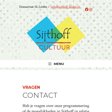
Ga
Doezastraat 1b, Leiden •
info@sijthoff-leiden.nl
naar
Facebook
Instagram
de
inhoud
MENU
VRAGEN
CONTACT
Heb je vragen over onze programmering
of de mogelijkheden in Sijthoff in relatie