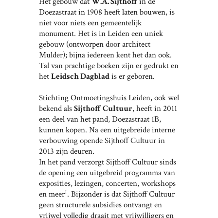
Het gebouw dat
W.A. Sijthoff
in de
Doezastraat in 1908 heeft laten bouwen, is
niet voor niets een gemeentelijk
monument. Het is in Leiden een uniek
gebouw (ontworpen door architect
Mulder); bijna iedereen kent het dan ook.
Tal van prachtige boeken zijn er gedrukt en
het
Leidsch Dagblad
is er geboren.
Stichting Ontmoetingshuis Leiden, ook wel
bekend als
Sijthoff Cultuur
, heeft in 2011
een deel van het pand, Doezastraat 1B,
kunnen kopen. Na een uitgebreide interne
verbouwing opende Sijthoff Cultuur in
2013 zijn deuren.
In het pand verzorgt Sijthoff Cultuur sinds
de opening een uitgebreid programma van
exposities, lezingen, concerten, workshops
1
en meer
. Bijzonder is dat Sijthoff Cultuur
geen structurele subsidies ontvangt en
vrijwel volledig draait met vrijwilligers en