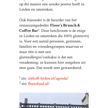
op die manier een unieke positie heeft in
Leiden en omstreken.
Ook bijzonder is de huurder van het
restaurantgedeelte:
Floor’s Brunch &
Coffee Bar
². Deze lunchroom is de enige
in Leiden en omstreken die 100% glutenvrij
is. Voor een aantal personen, gezinnen,
families en vriendengroepen waarvan er
maar één is met een
glutenallergie/coeliakie is dat een
verademing: ze kunnen hier zorgeloos uit
eten gaan. Dat wordt zeer gewaardeerd.
1
zie:
sijthoff-leiden.nl/agenda/
2
zie:
floorsfood.nl/