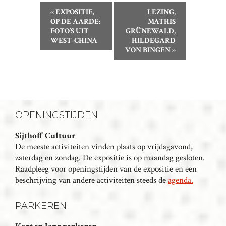
E
«
EXPOSITIE,
LEZING,
V
OP DE AARDE:
MATHIS
FOTO’S UIT
GRÜNEWALD,
E
WEST-CHINA
HILDEGARD
N
VON BINGEN
»
E
M
E
N
T
OPENINGSTIJDEN
N
Sijthoff Cultuur
A
De meeste activiteiten vinden plaats op vrijdagavond,
V
zaterdag en zondag. De expositie is op maandag gesloten.
I
Raadpleeg voor openingstijden van de expositie en een
G
beschrijving van andere activiteiten steeds de
agenda.
A
T
PARKEREN
I