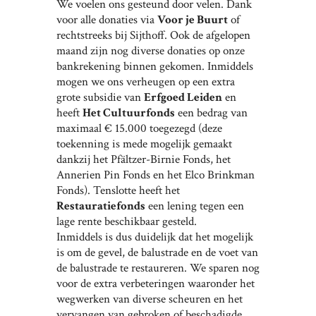
We voelen ons gesteund door velen. Dank
voor alle donaties via
Voor je Buurt
of
rechtstreeks bij Sijthoff. Ook de afgelopen
maand zijn nog diverse donaties op onze
bankrekening binnen gekomen. Inmiddels
mogen we ons verheugen op een extra
grote subsidie van
Erfgoed Leiden
en
heeft
Het Cultuurfonds
een bedrag van
maximaal € 15.000 toegezegd (deze
toekenning is mede mogelijk gemaakt
dankzij het Pfältzer-Birnie Fonds, het
Annerien Pin Fonds en het Elco Brinkman
Fonds). Tenslotte heeft het
Restauratiefonds
een lening tegen een
lage rente beschikbaar gesteld.
Inmiddels is dus duidelijk dat het mogelijk
is om de gevel, de balustrade en de voet van
de balustrade te restaureren. We sparen nog
voor de extra verbeteringen waaronder het
wegwerken van diverse scheuren en het
vervangen van gebroken of beschadigde