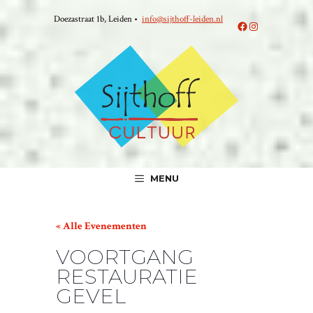
Ga
Doezastraat 1b, Leiden •
info@sijthoff-leiden.nl
naar
Facebook
Instagram
de
inhoud
MENU
« Alle Evenementen
VOORTGANG
RESTAURATIE
GEVEL