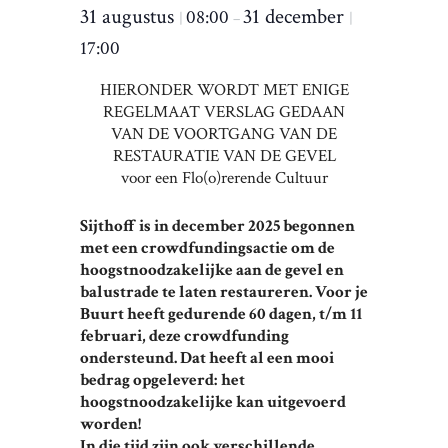
31 augustus
31 december
08:00
|
–
|
17:00
HIERONDER WORDT MET ENIGE
REGELMAAT VERSLAG GEDAAN
VAN DE VOORTGANG VAN DE
RESTAURATIE VAN DE GEVEL
voor een Flo(o)rerende Cultuur
Sijthoff is in december 2025 begonnen
met een crowdfundingsactie om de
hoogstnoodzakelijke aan de gevel en
balustrade te laten restaureren. Voor je
Buurt heeft gedurende 60 dagen, t/m 11
februari, deze crowdfunding
ondersteund. Dat heeft al een mooi
bedrag opgeleverd:
het
hoogstnoodzakelijke kan uitgevoerd
worden!
In die tijd zijn ook verschillende