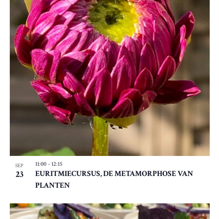
11:00
-
12:15
SEP
23
EURITMIECURSUS, DE METAMORPHOSE VAN
PLANTEN