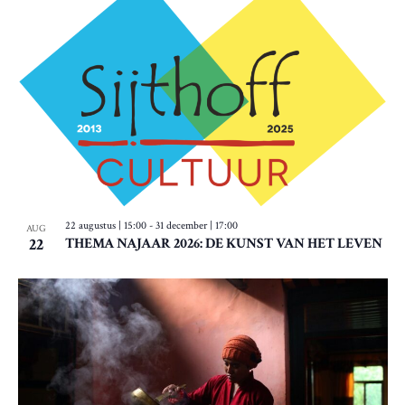
E
G
O
N
A
T
T
W
O
I
E
V
E
E
I
R
E
G
W
E
22 augustus | 15:00
-
31 december | 17:00
AUG
22
THEMA NAJAAR 2026: DE KUNST VAN HET LEVEN
V
E
N
N
A
V