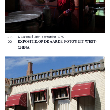
I
G
A
T
22 augustus | 15:30
-
6 september | 17:00
AUG
I
22
EXPOSITIE, OP DE AARDE: FOTO’S UIT WEST-
E
CHINA