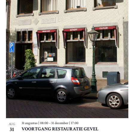
31 augustus | 08:00
-
31 december | 17:00
AUG
31
VOORTGANG RESTAURATIE GEVEL