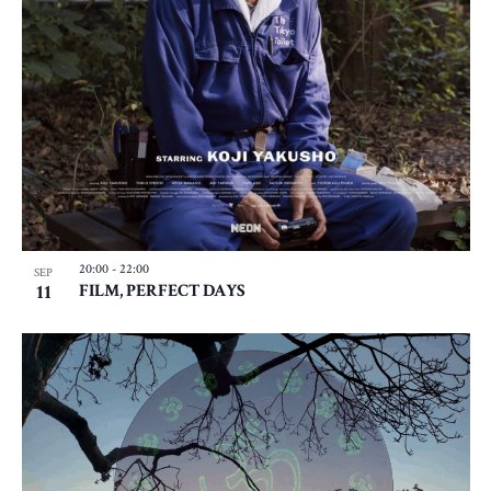
20:00
-
22:00
SEP
11
FILM, PERFECT DAYS