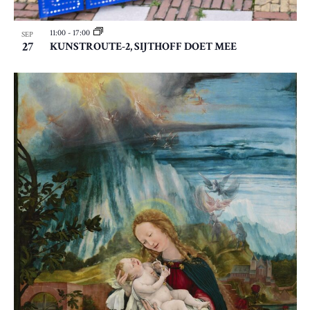
11:00
-
17:00
SEP
27
KUNSTROUTE-2, SIJTHOFF DOET MEE