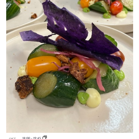
18:00
-
19:45
OKT