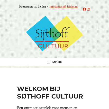
Ga
Doezastraat 1b, Leiden •
info@sijthoff-leiden.nl
naar
Facebook
Instagram
de
inhoud
MENU
WELKOM BIJ
SIJTHOFF CULTUUR
Een ontmoetingsplek voor mensen en