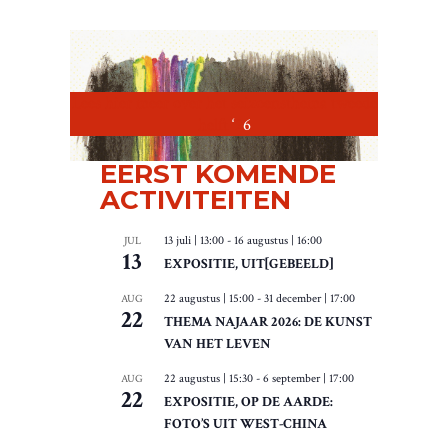
SEIZOENSTHEMA
Lees hier meer over het seizoensthema tweede
helft
‘
2
6
EERST KOMENDE
ACTIVITEITEN
13 juli | 13:00
-
16 augustus | 16:00
JUL
13
EXPOSITIE, UIT[GEBEELD]
22 augustus | 15:00
-
31 december | 17:00
AUG
22
THEMA NAJAAR 2026: DE KUNST
VAN HET LEVEN
22 augustus | 15:30
-
6 september | 17:00
AUG
22
EXPOSITIE, OP DE AARDE:
FOTO’S UIT WEST-CHINA