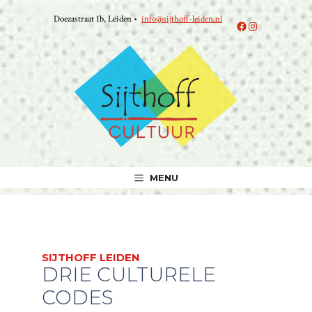
Ga
Doezastraat 1b, Leiden •
info@sijthoff-leiden.nl
naar
Facebook
Instagram
de
inhoud
MENU
SIJTHOFF LEIDEN
DRIE CULTURELE
CODES