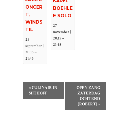
KAREL
ONCER
BOEHLE
T,
E SOLO
WINDS
27
TIL
november |
–
20:15
25
21:45
september |
–
20:15
21:45
E
«
CULINAIR IN
OPEN ZANG
V
SIJTHOFF
ZATERDAG
OCHTEND
E
(ROBERT)
»
N
E
M