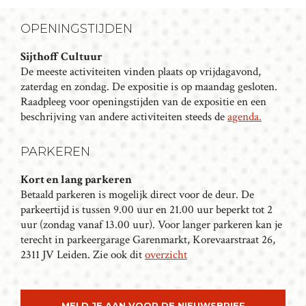
E
N
OPENINGSTIJDEN
T
N
Sijthoff Cultuur
De meeste activiteiten vinden plaats op vrijdagavond,
A
zaterdag en zondag. De expositie is op maandag gesloten.
V
Raadpleeg voor openingstijden van de expositie en een
I
beschrijving van andere activiteiten steeds de
agenda.
G
A
PARKEREN
T
I
Kort en lang parkeren
Betaald parkeren is mogelijk direct voor de deur. De
E
parkeertijd is tussen 9.00 uur en 21.00 uur beperkt tot 2
uur (zondag vanaf 13.00 uur). Voor langer parkeren kan je
terecht in parkeergarage Garenmarkt, Korevaarstraat 26,
2311 JV Leiden. Zie ook dit
overzicht
MELD JE AAN VOOR DE NIEUWSBRIEF