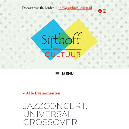
Ga
Doezastraat 1b, Leiden •
info@sijthoff-leiden.nl
naar
Facebook
Instagram
de
inhoud
MENU
« Alle Evenementen
JAZZCONCERT,
UNIVERSAL
CROSSOVER