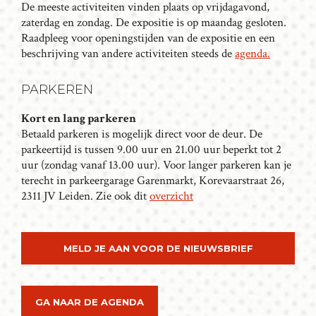
N
De meeste activiteiten vinden plaats op vrijdagavond,
A
zaterdag en zondag. De expositie is op maandag gesloten.
Raadpleeg voor openingstijden van de expositie en een
V
beschrijving van andere activiteiten steeds de
agenda.
I
G
PARKEREN
A
T
Kort en lang parkeren
I
Betaald parkeren is mogelijk direct voor de deur. De
parkeertijd is tussen 9.00 uur en 21.00 uur beperkt tot 2
E
uur (zondag vanaf 13.00 uur). Voor langer parkeren kan je
terecht in parkeergarage Garenmarkt, Korevaarstraat 26,
2311 JV Leiden. Zie ook dit
overzicht
MELD JE AAN VOOR DE NIEUWSBRIEF
GA NAAR DE AGENDA