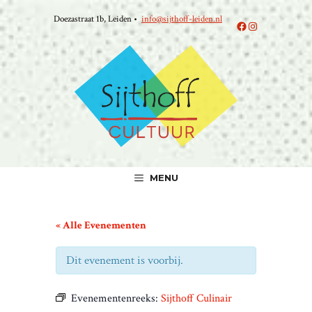
Ga
Doezastraat 1b, Leiden •
info@sijthoff-leiden.nl
naar
Facebook
Instagram
de
inhoud
MENU
« Alle Evenementen
Dit evenement is voorbij.
Evenementenreeks:
Sijthoff Culinair