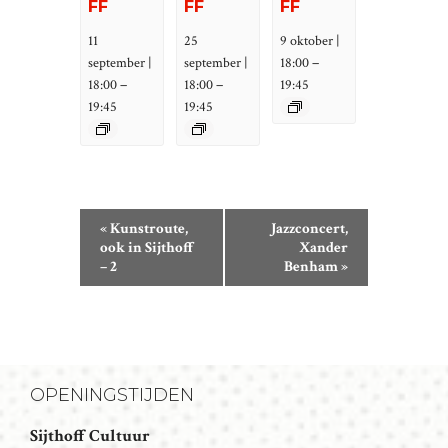
FF
FF
FF
11
25
9 oktober |
–
september |
september |
18:00
–
–
18:00
18:00
19:45
19:45
19:45
E
«
Kunstroute,
Jazzconcert,
V
ook in Sijthoff
Xander
– 2
Benham
»
E
N
E
M
E
OPENINGSTIJDEN
N
T
Sijthoff Cultuur