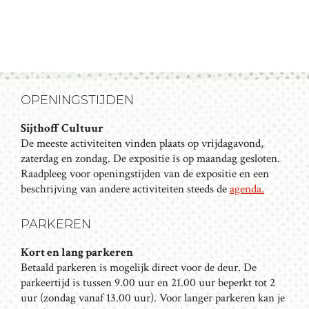
V
O
E
E
N
K
N
A
E
OPENINGSTIJDEN
V
N
I
Sijthoff Cultuur
E
G
De meeste activiteiten vinden plaats op vrijdagavond,
N
A
zaterdag en zondag. De expositie is op maandag gesloten.
T
Raadpleeg voor openingstijden van de expositie en een
W
beschrijving van andere activiteiten steeds de
agenda.
I
E
E
E
PARKEREN
R
Kort en lang parkeren
G
Betaald parkeren is mogelijk direct voor de deur. De
parkeertijd is tussen 9.00 uur en 21.00 uur beperkt tot 2
E
uur (zondag vanaf 13.00 uur). Voor langer parkeren kan je