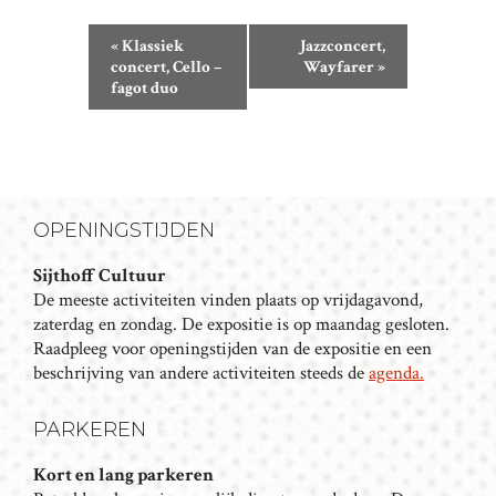
E
«
Klassiek
Jazzconcert,
V
concert, Cello –
Wayfarer
»
fagot duo
E
N
E
M
E
OPENINGSTIJDEN
N
T
Sijthoff Cultuur
N
De meeste activiteiten vinden plaats op vrijdagavond,
A
zaterdag en zondag. De expositie is op maandag gesloten.
Raadpleeg voor openingstijden van de expositie en een
V
beschrijving van andere activiteiten steeds de
agenda.
I
G
PARKEREN
A
T
Kort en lang parkeren