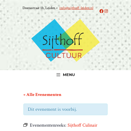
Ga
Doezastraat 1b, Leiden •
info@sijthoff-leiden.nl
naar
Facebook
Instagram
de
inhoud
MENU
« Alle Evenementen
Dit evenement is voorbij.
Evenementenreeks:
Sijthoff Culinair