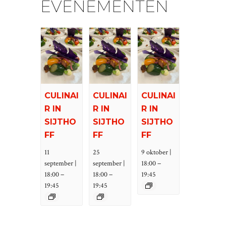
EVENEMENTEN
CULINAI
CULINAI
CULINAI
R IN
R IN
R IN
SIJTHO
SIJTHO
SIJTHO
FF
FF
FF
11
25
9 oktober |
–
september |
september |
18:00
–
–
18:00
18:00
19:45
19:45
19:45