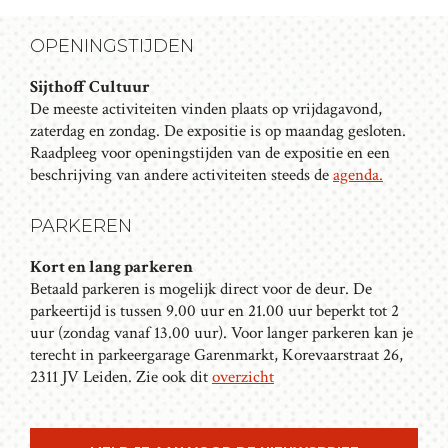
n
d
OPENINGSTIJDEN
a
t
Sijthoff Cultuur
u
De meeste activiteiten vinden plaats op vrijdagavond,
m
zaterdag en zondag. De expositie is op maandag gesloten.
.
Raadpleeg voor openingstijden van de expositie en een
beschrijving van andere activiteiten steeds de
agenda.
PARKEREN
Kort en lang parkeren
Betaald parkeren is mogelijk direct voor de deur. De
parkeertijd is tussen 9.00 uur en 21.00 uur beperkt tot 2
uur (zondag vanaf 13.00 uur). Voor langer parkeren kan je
terecht in parkeergarage Garenmarkt, Korevaarstraat 26,
2311 JV Leiden. Zie ook dit
overzicht