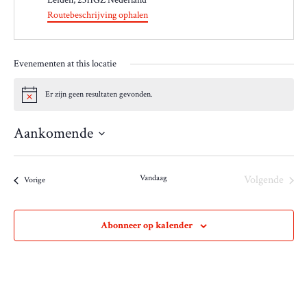
Leiden
,
2311GZ
Nederland
r
Routebeschrijving ophalen
e
s
Evenementen at this locatie
Er zijn geen resultaten gevonden.
B
e
r
Aankomende
i
c
S
h
e
t
Vandaag
Volgende
l
Evenementen
Vorige
Evenemen
e
c
t
Abonneer op kalender
e
e
r
e
e