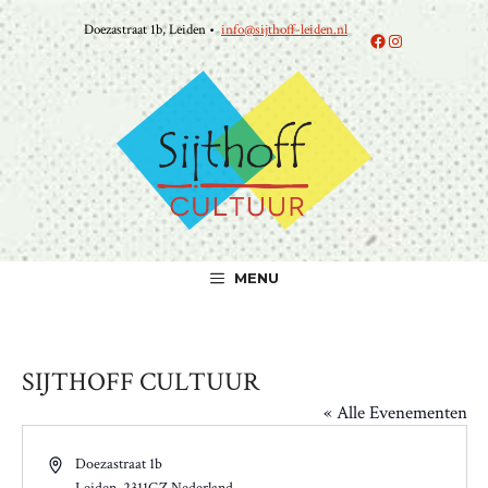
Ga
Doezastraat 1b, Leiden •
info@sijthoff-leiden.nl
naar
Facebook
Instagram
de
inhoud
MENU
SIJTHOFF CULTUUR
« Alle Evenementen
A
Doezastraat 1b
d