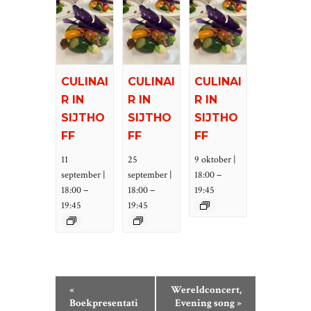
CULINAI
CULINAI
CULINAI
R IN
R IN
R IN
SIJTHO
SIJTHO
SIJTHO
FF
FF
FF
11
25
9 oktober |
–
september |
september |
18:00
–
–
18:00
18:00
19:45
19:45
19:45
E
«
Wereldconcert,
V
Boekpresentati
Evening song
»