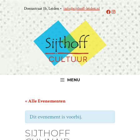
Ga
Doezastraat 1b, Leiden •
info@sijthoff-leiden.nl
naar
Facebook
Instagram
de
inhoud
MENU
« Alle Evenementen
Dit evenement is voorbij.
SIJTHOFF