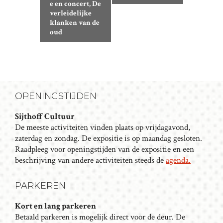
e en concert, De
E
verleidelijke
N
klanken van de
E
oud
M
E
N
T
OPENINGSTIJDEN
N
A
Sijthoff Cultuur
V
De meeste activiteiten vinden plaats op vrijdagavond,
I
zaterdag en zondag. De expositie is op maandag gesloten.
G
Raadpleeg voor openingstijden van de expositie en een
beschrijving van andere activiteiten steeds de
agenda.
A
T
PARKEREN
I
E
Kort en lang parkeren
Betaald parkeren is mogelijk direct voor de deur. De