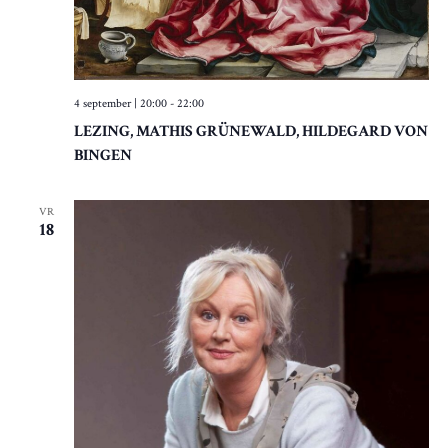
E
G
N
A
T
W
I
4 september | 20:00
-
22:00
E
E
LEZING, MATHIS GRÜNEWALD, HILDEGARD VON
E
BINGEN
R
G
VR
18
E
V
E
N
N
A
V