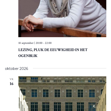
I
G
A
T
I
18 september | 20:00
-
22:00
E
LEZING, PLUK DE EEUWIGHEID IN HET
OGENBLIK
oktober 2026
VR
16