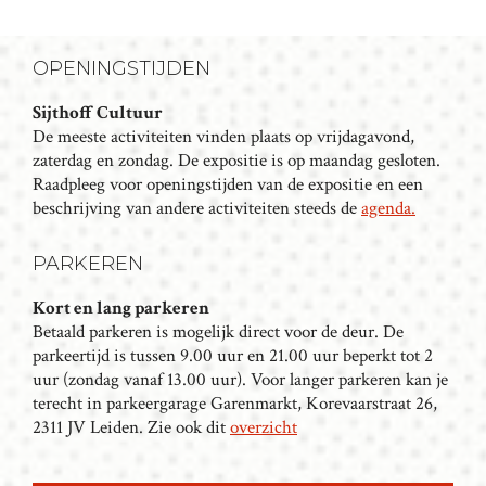
M
E
OPENINGSTIJDEN
N
T
Sijthoff Cultuur
N
De meeste activiteiten vinden plaats op vrijdagavond,
A
zaterdag en zondag. De expositie is op maandag gesloten.
Raadpleeg voor openingstijden van de expositie en een
V
beschrijving van andere activiteiten steeds de
agenda.
I
G
PARKEREN
A
T
Kort en lang parkeren
I
Betaald parkeren is mogelijk direct voor de deur. De
parkeertijd is tussen 9.00 uur en 21.00 uur beperkt tot 2
E
uur (zondag vanaf 13.00 uur). Voor langer parkeren kan je
terecht in parkeergarage Garenmarkt, Korevaarstraat 26,
2311 JV Leiden. Zie ook dit
overzicht