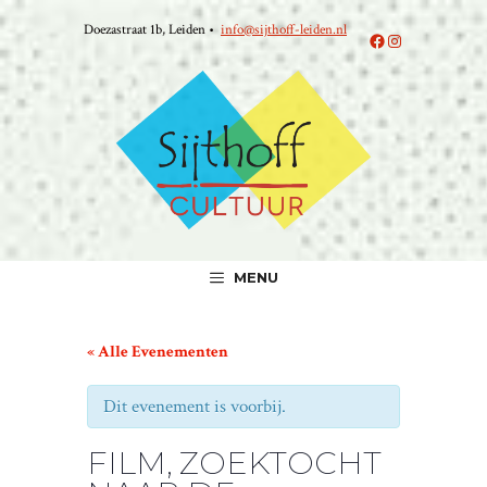
Ga
Doezastraat 1b, Leiden •
info@sijthoff-leiden.nl
naar
Facebook
Instagram
de
inhoud
MENU
« Alle Evenementen
Dit evenement is voorbij.
FILM, ZOEKTOCHT