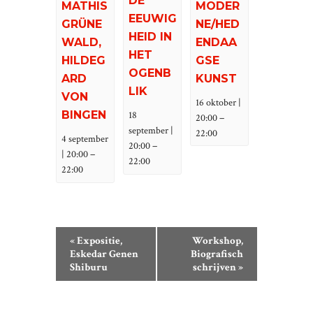
DE
MODER
MATHIS
EEUWIG
NE/HED
GRÜNE
HEID IN
ENDAA
WALD,
HET
GSE
HILDEG
OGENB
KUNST
ARD
LIK
VON
16 oktober |
BINGEN
18
–
20:00
september |
22:00
4 september
–
20:00
–
| 20:00
22:00
22:00
E
«
Expositie,
Workshop,
V
Eskedar Genen
Biografisch
Shiburu
schrijven
»
E
N
E