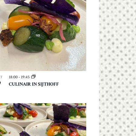
E
N
N
A
V
I
G
A
T
18:00
-
19:45
I
KT
9
CULINAIR IN SIJTHOFF
E