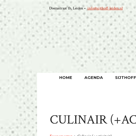
Ga
Doezastraat 1b, Leiden •
info@sijthoff-leiden.nl
naar
de
inhoud
HOME
AGENDA
SIJTHOF
CULINAIR (+AC