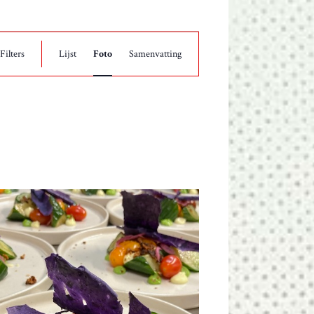
E
Filters
Lijst
Foto
Samenvatting
V
E
N
E
M
E
N
T
W
E
E
R
G
A
V