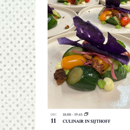
t
e
n
i
s
s
e
n
v
e
r
n
i
e
u
w
d
m
18:00
-
19:45
DEC
11
e
CULINAIR IN SIJTHOFF
t