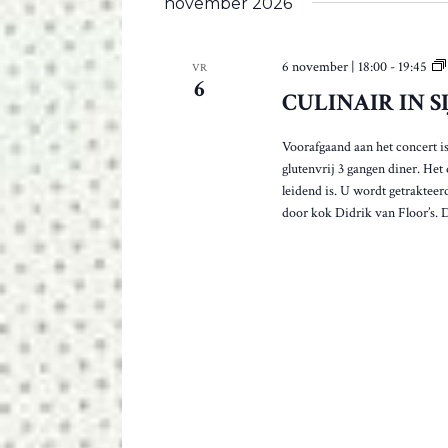
e
november 2026
n
.
6 november | 18:00
-
19:45
VR
6
CULINAIR IN S
Voorafgaand aan het concert is
glutenvrij 3 gangen diner. Het
leidend is. U wordt getraktee
door kok Didrik van Floor’s. 