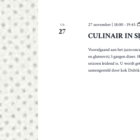
27 november | 18:00
-
19:45
VR
27
CULINAIR IN S
Voorafgaand aan het jazzconcer
en glutenvrij 3 gangen diner. 
seizoen leidend is. U wordt g
samengesteld door kok Didrik 