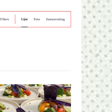
E
Filters
Lijst
Foto
Samenvatting
V
E
N
E
M
E
N
T
W
E
E
R
G
A
V