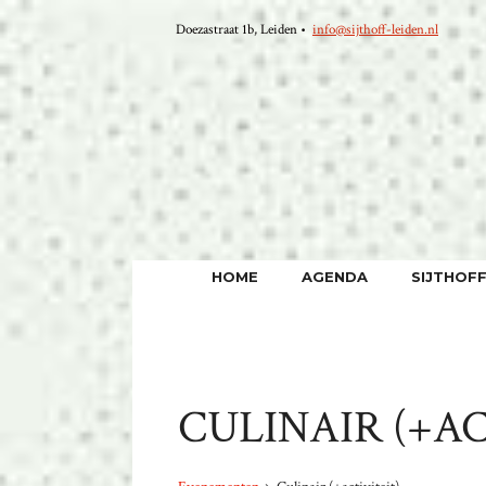
Ga
Doezastraat 1b, Leiden •
info@sijthoff-leiden.nl
naar
de
inhoud
HOME
AGENDA
SIJTHOF
CULINAIR (+AC