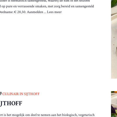
 diner is thematisch samengesteld, waarbij de film of het seizoen
rd op pure en verrassende smaken, met zorg bereid en samengesteld
Deelname: € 28,50. Aanmelden ...
Lees meer
CULINAIR IN SIJTHOFF
IJTHOFF
t is het mogelijk om deel te nemen aan het biologisch, vegetarisch