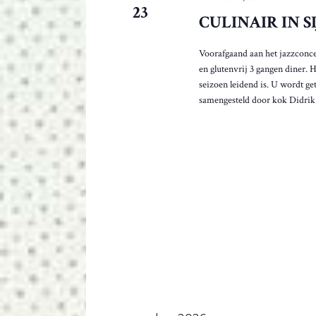
d
23
CULINAIR IN S
e
g
e
Voorafgaand aan het jazzconcer
f
en glutenvrij 3 gangen diner. 
i
seizoen leidend is. U wordt g
l
samengesteld door kok Didrik 
t
e
r
d
e
r
e
s
u
l
t
a
t