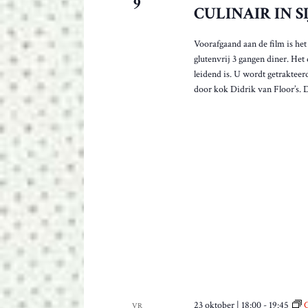
9
CULINAIR IN S
t
e
n
Voorafgaand aan de film is het
i
glutenvrij 3 gangen diner. Het
s
leidend is. U wordt getraktee
s
door kok Didrik van Floor’s. 
e
n
v
e
r
n
i
e
u
w
d
m
e
t
23 oktober | 18:00
-
19:45
VR