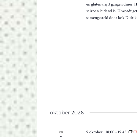
w
k
en glutenvrij 3 gangen diner. 
E
o
e
seizoen leidend is. U wordt g
r
N
y
samengesteld door kok Didrik 
d
w
N
t
o
d
A
r
e
d
V
l
.
i
I
j
G
s
t
A
m
T
e
t
I
g
E
e
oktober 2026
b
e
u
9 oktober | 18:00
-
19:45
C
VR
r