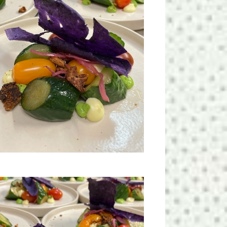
E
N
N
A
V
I
G
A
T
I
E