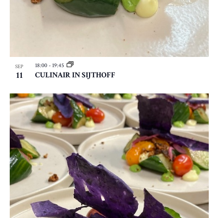
N
A
E
P
V
N
H
I
E
G
O
N
A
T
18:00
-
19:45
SEP
T
11
CULINAIR IN SIJTHOFF
W
O
I
E
V
E
E
I
R
E
G
W
E
V
E
N