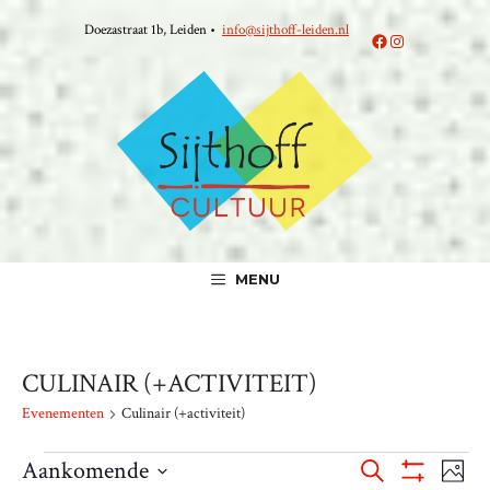
Ga
Doezastraat 1b, Leiden •
info@sijthoff-leiden.nl
naar
Facebook
Instagram
de
inhoud
MENU
CULINAIR (+ACTIVITEIT)
Evenementen
Culinair (+activiteit)
EVENEMENTEN
E
E
Aankomende
Z
F
T