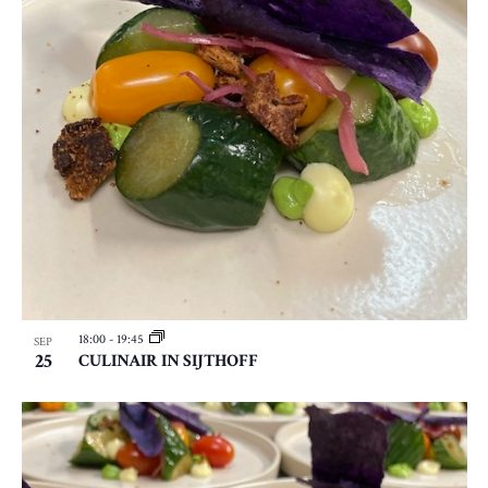
N
A
V
I
G
A
T
I
E
18:00
-
19:45
SEP
25
CULINAIR IN SIJTHOFF