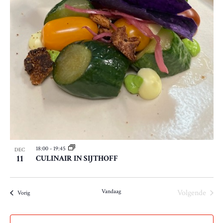
18:00
-
19:45
DEC
11
CULINAIR IN SIJTHOFF
Vandaag
Volgende
Evenementen
Vorig
Evenemen