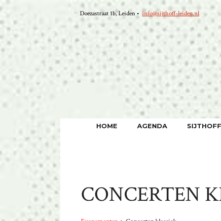
Ga
Doezastraat 1b, Leiden •
info@sijthoff-leiden.nl
naar
de
inhoud
HOME
AGENDA
SIJTHOF
CONCERTEN K