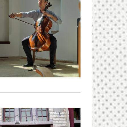
E
N
N
A
V
I
G
A
T
I
E