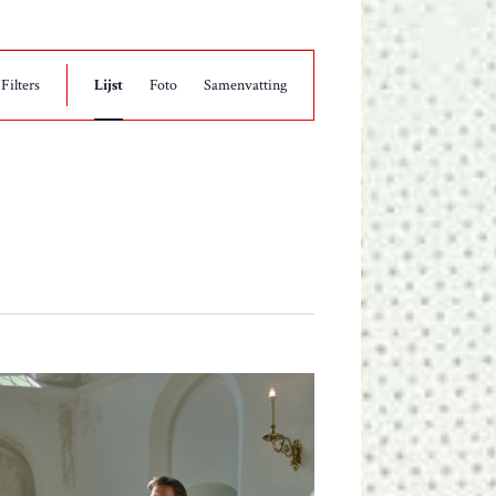
E
Filters
Lijst
Foto
Samenvatting
V
E
N
E
M
E
N
T
W
E
E
R
G
A
V