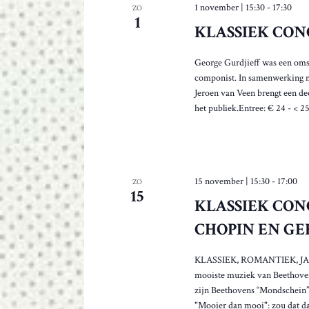
1 november | 15:30
-
17:30
ZO
t
1
e
KLASSIEK CON
n
i
George Gurdjieff was een omst
s
componist. In samenwerking m
s
Jeroen van Veen brengt een de
e
het publiek.Entree: € 24 - < 25
n
v
e
r
n
15 november | 15:30
-
17:00
ZO
15
i
KLASSIEK CON
e
u
CHOPIN EN G
w
d
KLASSIEK, ROMANTIEK, JAZ
m
mooiste muziek van Beethov
e
zijn Beethovens “Mondschein”
t
"Mooier dan mooi": zou dat da