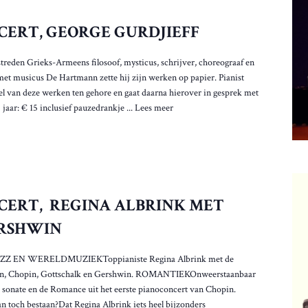
CERT, GEORGE GURDJIEFF
reden Grieks-Armeens filosoof, mysticus, schrijver, choreograaf en
et musicus De Hartmann zette hij zijn werken op papier. Pianist
el van deze werken ten gehore en gaat daarna hierover in gesprek met
 jaar: € 15 inclusief pauzedrankje ...
Lees meer
CERT, REGINA ALBRINK MET
ERSHWIN
Z EN WERELDMUZIEKToppianiste Regina Albrink met de
en, Chopin, Gottschalk en Gershwin. ROMANTIEKOnweerstaanbaar
 sonate en de Romance uit het eerste pianoconcert van Chopin.
n toch bestaan?Dat Regina Albrink iets heel bijzonders