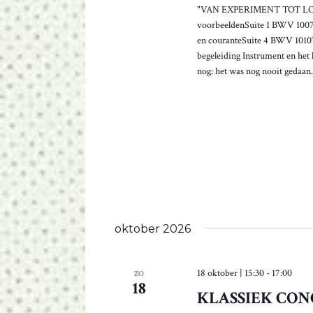
O
v
e
"VAN EXPERIMENT TOT LOVE 
e
o
E
k
voorbeeldenSuite 1 BWV 1007
n
e
v
en couranteSuite 4 BWV 1010‘
d
K
r
o
begeleiding Instrument en het
a
g
E
o
nog: het was nog nooit gedaan.
t
e
r
u
N
g
E
m
e
E
v
.
v
e
N
e
n
n
W
e
s
m
E
w
e
i
E
n
j
t
oktober 2026
R
z
e
i
G
n
g
m
18 oktober | 15:30
-
17:00
ZO
E
18
t
e
KLASSIEK CON
,
V
t