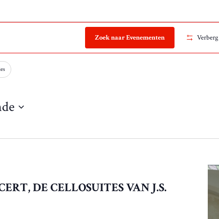
Zoek naar Evenementen
Verberg 
ies
nde
ERT, DE CELLOSUITES VAN J.S.