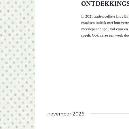
w
ONTDEKKINGS
k
E
o
e
r
N
y
In 2021 traden celliste Lidy Bl
d
w
maakten indruk met hun vertel
N
t
o
meeslepende spel, vol vuur en 
d
A
r
speelt. Ook als ze een werk doo
e
d
V
l
.
i
I
j
G
s
t
A
m
T
e
t
I
g
E
e
b
november 2026
e
u
r