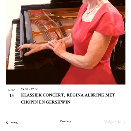
15:30
-
17:00
NOV
15
KLASSIEK CONCERT, REGINA ALBRINK MET
CHOPIN EN GERSHWIN
Vandaag
Volgende
Evenementen
Vorig
Evenemen