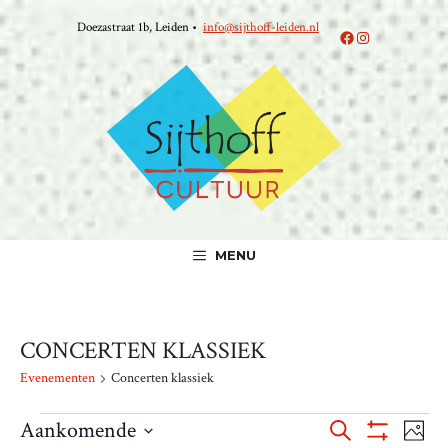
Ga
Doezastraat 1b, Leiden •
info@sijthoff-leiden.nl
naar
Facebook
Instagram
de
inhoud
MENU
CONCERTEN KLASSIEK
Evenementen
Concerten klassiek
EVENEMENTEN
E
E
Aankomende
Z
F
T