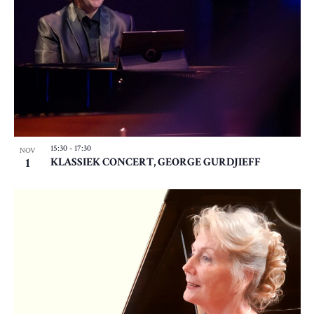
15:30
-
17:30
NOV
1
KLASSIEK CONCERT, GEORGE GURDJIEFF