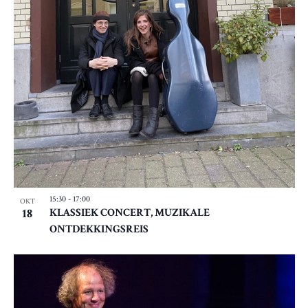
N
A
V
I
G
A
T
I
E
15:30
-
17:00
OKT
18
KLASSIEK CONCERT, MUZIKALE
ONTDEKKINGSREIS