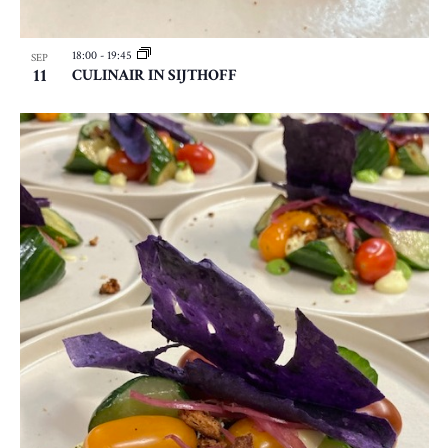
E
G
O
N
A
T
18:00
-
19:45
SEP
T
11
CULINAIR IN SIJTHOFF
W
O
I
E
V
E
E
I
R
E
G
W
E
V
E
N
N
A
V