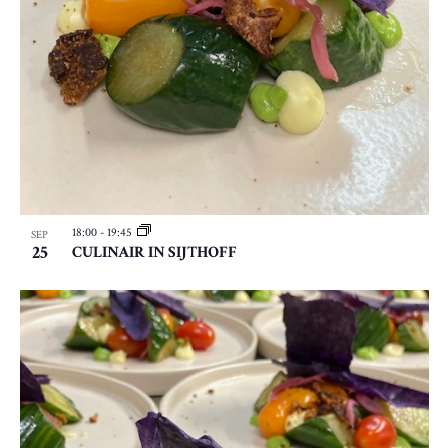
I
G
A
T
I
E
18:00
-
19:45
SEP
25
CULINAIR IN SIJTHOFF