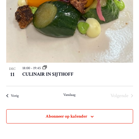
18:00
-
19:45
DEC
11
CULINAIR IN SIJTHOFF
Vandaag
Volgende
Evenementen
Vorig
Evenemen
Abonneer op kalender