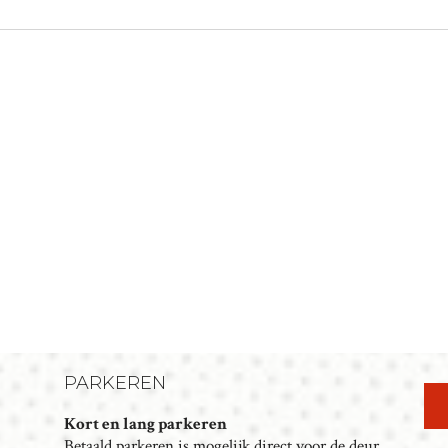
PARKEREN
Kort en lang parkeren
Betaald parkeren is mogelijk direct voor de deur.