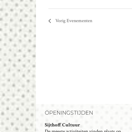
Vorig
Evenementen
OPENINGSTIJDEN
Sijthoff Cultuur
De meeste activiteiten vinden plaats op