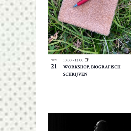
l
t
e
r
d
e
r
e
s
10:00
-
12:00
NOV
u
21
WORKSHOP, BIOGRAFISCH
l
SCHRIJVEN
t
a
t
e
n
.