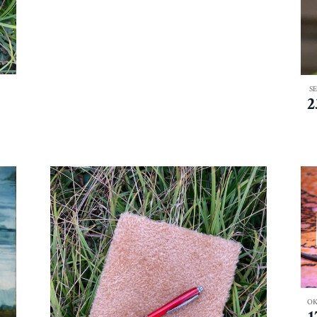
S
2
O
1