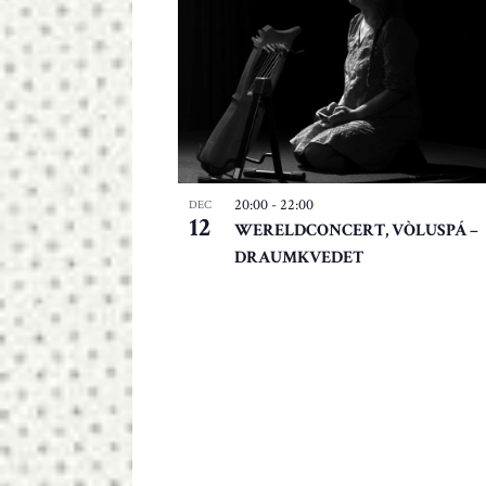
20:00
-
22:00
DEC
12
WERELDCONCERT, VÒLUSPÁ –
DRAUMKVEDET