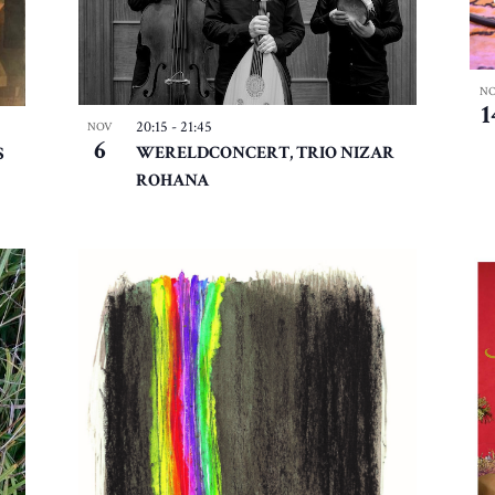
N
1
20:15
-
21:45
NOV
6
WERELDCONCERT, TRIO NIZAR
S
ROHANA