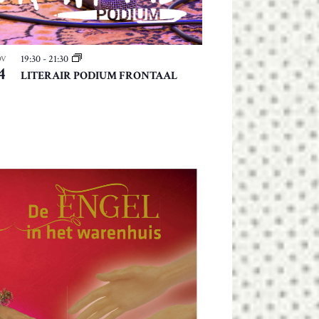
19:30
-
21:30
OV
4
LITERAIR PODIUM FRONTAAL