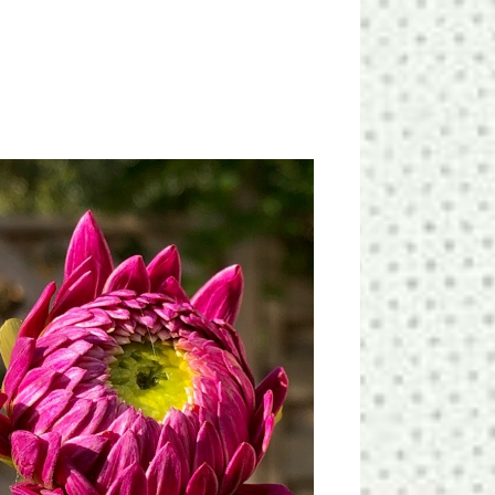
N
E
M
E
N
T
W
E
E
R
G
A
V
E
N
N
A