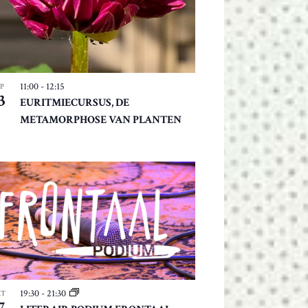
V
I
G
A
T
11:00
-
12:15
EP
I
3
EURITMIECURSUS, DE
E
METAMORPHOSE VAN PLANTEN
19:30
-
21:30
KT
7