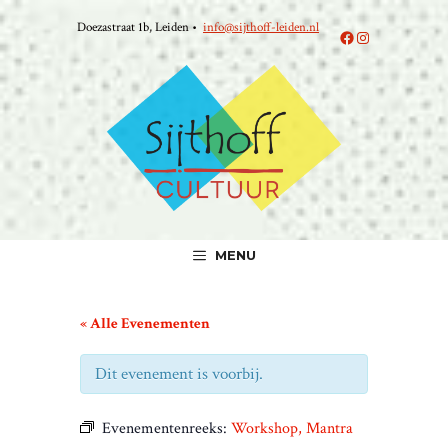
Ga
Doezastraat 1b, Leiden •
info@sijthoff-leiden.nl
naar
Facebook
Instagram
de
inhoud
MENU
« Alle Evenementen
Dit evenement is voorbij.
Evenementenreeks:
Workshop, Mantra