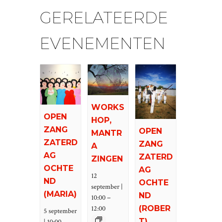
GERELATEERDE
EVENEMENTEN
WORKS
OPEN
HOP,
ZANG
OPEN
MANTR
ZATERD
ZANG
A
AG
ZATERD
ZINGEN
OCHTE
AG
12
ND
OCHTE
september |
(MARIA)
ND
–
10:00
(ROBER
12:00
5 september
–
T)
| 10:00