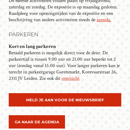
De meeste activiteiten vinden plaats op vrijdagavond,
A
zaterdag en zondag. De expositie is op maandag gesloten.
Raadpleeg voor openingstijden van de expositie en een
V
beschrijving van andere activiteiten steeds de
agenda.
I
G
PARKEREN
A
T
Kort en lang parkeren
I
Betaald parkeren is mogelijk direct voor de deur. De
parkeertijd is tussen 9.00 uur en 21.00 uur beperkt tot 2
E
uur (zondag vanaf 13.00 uur). Voor langer parkeren kan je
terecht in parkeergarage Garenmarkt, Korevaarstraat 26,
2311 JV Leiden. Zie ook dit
overzicht
MELD JE AAN VOOR DE NIEUWSBRIEF
GA NAAR DE AGENDA