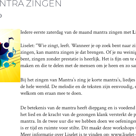
NTRA ZINGEN
0
Iedere eerste zaterdag van de maand mantra zingen met
L
Liselet: “Wie zingt, leeft. Wanneer je op zoek bent naar z
zingen, kan mantra zingen je dat brengen. Of je nu weinig
bent, zingen zonder prestatie is heerlijk. Het is fijn om te
maken en die te delen met de mensen om je heen en zo sam
Bij het zingen van Mantra’s zing je korte mantra’s, liedje
de hele wereld. De melodie en de teksten zijn eenvoudig, 
welkom om eraan mee te doen.
De betekenis van de mantra heeft diepgang en is voedend
het lied en de kracht van de gezongen klank versterkt de 
mantra. In de twee uur die we hebben doen we oefeninge
is er tijd en ruimte voor stilte. Dit maakt deze workshop
Meer informatie over Liselet is te vinden op: www.liselet