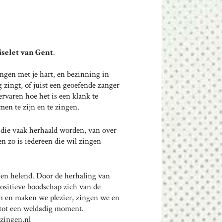
iselet van Gent
.
ingen met je hart, en bezinning in
 zingt, of juist een geoefende zanger
 ervaren hoe het is een klank te
en te zijn en te zingen.
s die vaak herhaald worden, van over
en zo is iedereen die wil zingen
 en helend. Door de herhaling van
positieve boodschap zich van de
n en maken we plezier, zingen we en
s tot een weldadig moment.
-zingen.nl