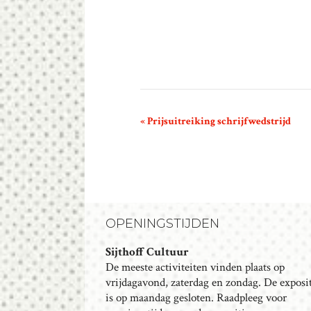
E
«
Prijsuitreiking schrijfwedstrijd
V
E
N
E
M
OPENINGSTIJDEN
E
N
Sijthoff Cultuur
T
De meeste activiteiten vinden plaats op
N
vrijdagavond, zaterdag en zondag. De exposi
is op maandag gesloten. Raadpleeg voor
A