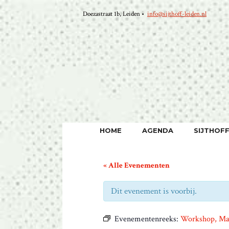
Ga
Doezastraat 1b, Leiden •
info@sijthoff-leiden.nl
naar
de
inhoud
HOME
AGENDA
SIJTHOF
« Alle Evenementen
Dit evenement is voorbij.
Evenementenreeks:
Workshop, Man