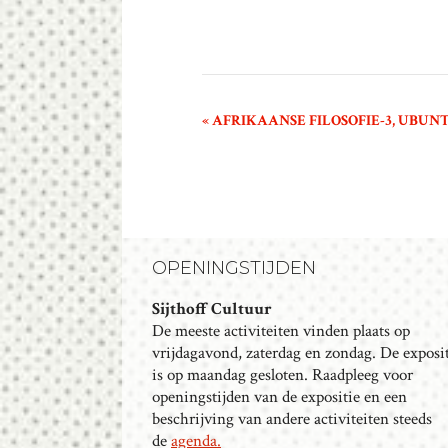
E
«
AFRIKAANSE FILOSOFIE-3, UBUN
V
E
N
E
M
OPENINGSTIJDEN
E
N
Sijthoff Cultuur
T
De meeste activiteiten vinden plaats op
N
vrijdagavond, zaterdag en zondag. De exposi
is op maandag gesloten. Raadpleeg voor
A
openingstijden van de expositie en een
V
beschrijving van andere activiteiten steeds
I
de
agenda.