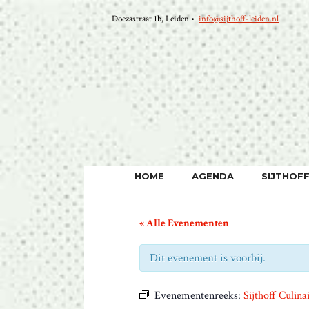
Ga
Doezastraat 1b, Leiden •
info@sijthoff-leiden.nl
naar
de
inhoud
HOME
AGENDA
SIJTHOF
« Alle Evenementen
Dit evenement is voorbij.
Evenementenreeks:
Sijthoff Culina