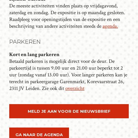
A
De meeste activiteiten vinden plaats op vrijdagavond,
V
zaterdag en zondag. De expositie is op maandag gesloten.
I
Raadpleeg voor openingstijden van de expositie en een
G
beschrijving van andere activiteiten steeds de
agenda.
A
T
PARKEREN
I
Kort en lang parkeren
E
Betaald parkeren is mogelijk direct voor de deur. De
parkeertijd is tussen 9.00 uur en 21.00 uur beperkt tot 2
uur (zondag vanaf 13.00 uur). Voor langer parkeren kan je
terecht in parkeergarage Garenmarkt, Korevaarstraat 26,
2311 JV Leiden. Zie ook dit
overzicht
MELD JE AAN VOOR DE NIEUWSBRIEF
GA NAAR DE AGENDA