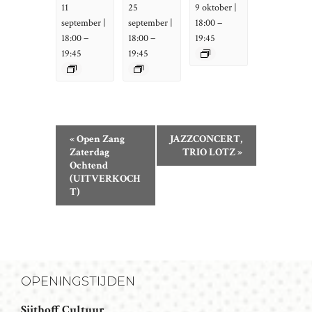
11
25
9 oktober |
–
september |
september |
18:00
–
–
18:00
18:00
19:45
19:45
19:45
E
«
Open Zang
JAZZCONCERT,
V
Zaterdag
TRIO LOTZ
»
Ochtend
E
(UITVERKOCH
N
T)
E
M
E
N
T
OPENINGSTIJDEN
N
Sijthoff Cultuur