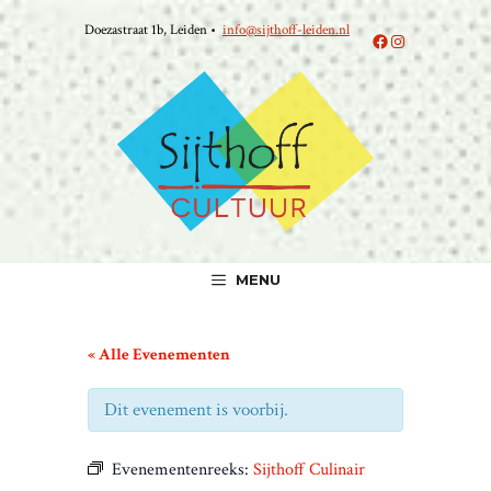
Ga
Doezastraat 1b, Leiden •
info@sijthoff-leiden.nl
naar
Facebook
Instagram
de
inhoud
MENU
« Alle Evenementen
Dit evenement is voorbij.
Evenementenreeks:
Sijthoff Culinair