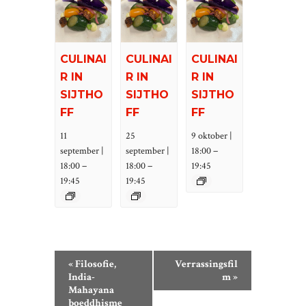
CULINAI
CULINAI
CULINAI
R IN
R IN
R IN
SIJTHO
SIJTHO
SIJTHO
FF
FF
FF
11
25
9 oktober |
–
september |
september |
18:00
–
–
18:00
18:00
19:45
19:45
19:45
E
«
Filosofie,
Verrassingsfil
V
India-
m
»
Mahayana
E
boeddhisme