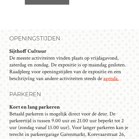
N
E
M
E
N
OPENINGSTIJDEN
T
N
Sijthoff Cultuur
De meeste activiteiten vinden plaats op vrijdagavond,
A
zaterdag en zondag. De expositie is op maandag gesloten.
V
Raadpleeg voor openingstijden van de expositie en een
I
beschrijving van andere activiteiten steeds de
agenda.
G
A
PARKEREN
T
I
Kort en lang parkeren
Betaald parkeren is mogelijk direct voor de deur. De
E
parkeertijd is tussen 9.00 uur en 21.00 uur beperkt tot 2
uur (zondag vanaf 13.00 uur). Voor langer parkeren kan je
terecht in parkeergarage Garenmarkt, Korevaarstraat 26,