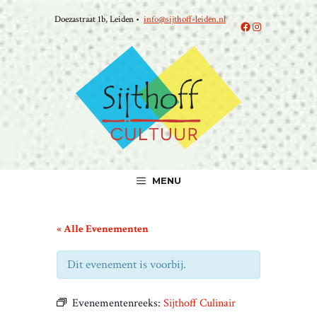
Ga
Doezastraat 1b, Leiden •
info@sijthoff-leiden.nl
naar
Facebook
Instagram
de
inhoud
MENU
« Alle Evenementen
Dit evenement is voorbij.
Evenementenreeks:
Sijthoff Culinair