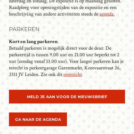
zaterdag en zondag. De expositie is op maandag gesloten.
I
Raadpleeg voor openingstijden van de expositie en een
G
beschrijving van andere activiteiten steeds de
agenda.
A
T
PARKEREN
I
Kort en lang parkeren
E
Betaald parkeren is mogelijk direct voor de deur. De
parkeertijd is tussen 9.00 uur en 21.00 uur beperkt tot 2
uur (zondag vanaf 13.00 uur). Voor langer parkeren kan je
terecht in parkeergarage Garenmarkt, Korevaarstraat 26,
2311 JV Leiden. Zie ook dit
overzicht
MELD JE AAN VOOR DE NIEUWSBRIEF
GA NAAR DE AGENDA