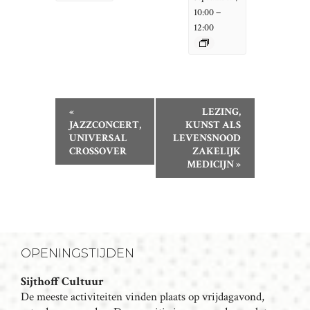
–
10:00
12:00
E
«
LEZING,
V
JAZZCONCERT,
KUNST ALS
UNIVERSAL
LEVENSNOOD
E
CROSSOVER
ZAKELIJK
N
MEDICIJN
»
E
M
E
N
T
OPENINGSTIJDEN
N
Sijthoff Cultuur
A
De meeste activiteiten vinden plaats op vrijdagavond,
V