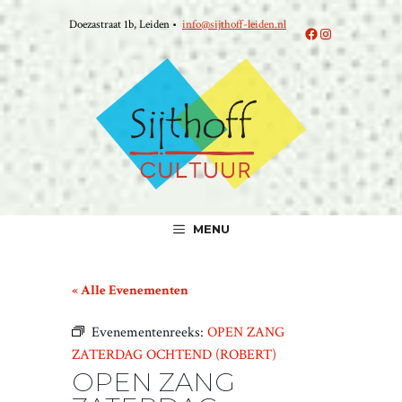
Ga
Doezastraat 1b, Leiden •
info@sijthoff-leiden.nl
naar
Facebook
Instagram
de
inhoud
MENU
« Alle Evenementen
Evenementenreeks:
OPEN ZANG
ZATERDAG OCHTEND (ROBERT)
OPEN ZANG