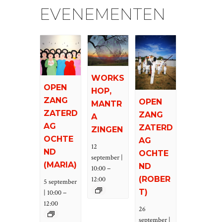
EVENEMENTEN
WORKS
OPEN
HOP,
ZANG
OPEN
MANTR
ZATERD
ZANG
A
AG
ZATERD
ZINGEN
OCHTE
AG
12
ND
OCHTE
september |
(MARIA)
ND
–
10:00
(ROBER
12:00
5 september
–
T)
| 10:00
12:00
26
september |