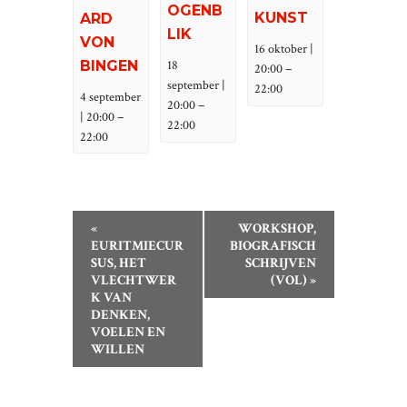
OGENB
KUNST
ARD
LIK
VON
16 oktober |
BINGEN
18
–
20:00
september |
22:00
4 september
–
20:00
–
| 20:00
22:00
22:00
E
«
WORKSHOP,
V
EURITMIECUR
BIOGRAFISCH
SUS, HET
SCHRIJVEN
E
VLECHTWER
(VOL)
»
N
K VAN
E
DENKEN,
VOELEN EN
M
WILLEN
E
N