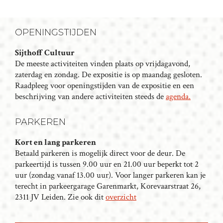
T
N
A
OPENINGSTIJDEN
V
I
Sijthoff Cultuur
De meeste activiteiten vinden plaats op vrijdagavond,
G
zaterdag en zondag. De expositie is op maandag gesloten.
A
Raadpleeg voor openingstijden van de expositie en een
T
beschrijving van andere activiteiten steeds de
agenda.
I
E
PARKEREN
Kort en lang parkeren
Betaald parkeren is mogelijk direct voor de deur. De
parkeertijd is tussen 9.00 uur en 21.00 uur beperkt tot 2
uur (zondag vanaf 13.00 uur). Voor langer parkeren kan je
terecht in parkeergarage Garenmarkt, Korevaarstraat 26,
2311 JV Leiden. Zie ook dit
overzicht