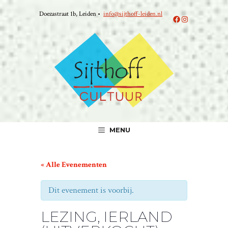
Ga
Doezastraat 1b, Leiden •
info@sijthoff-leiden.nl
naar
Facebook
Instagram
de
inhoud
MENU
« Alle Evenementen
Dit evenement is voorbij.
LEZING, IERLAND