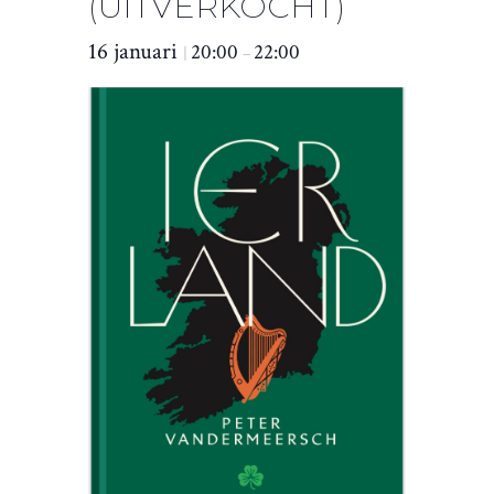
(UITVERKOCHT)
16 januari
20:00
22:00
|
–