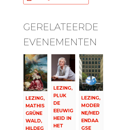
GERELATEERDE
EVENEMENTEN
LEZING,
PLUK
LEZING,
LEZING,
DE
MODER
MATHIS
EEUWIG
NE/HED
GRÜNE
HEID IN
ENDAA
WALD,
HET
GSE
HILDEG