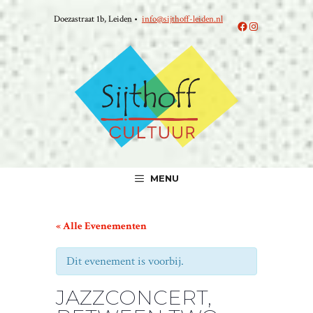
Ga
Doezastraat 1b, Leiden •
info@sijthoff-leiden.nl
naar
Facebook
Instagram
de
inhoud
MENU
« Alle Evenementen
Dit evenement is voorbij.
JAZZCONCERT,