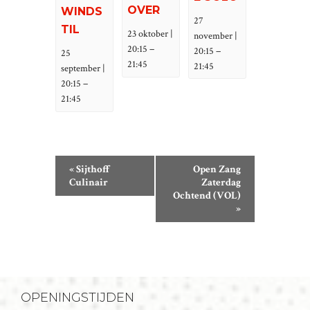
OVER
WINDS
27
TIL
23 oktober |
november |
–
20:15
–
20:15
25
21:45
21:45
september |
–
20:15
21:45
E
«
Sijthoff
Open Zang
V
Culinair
Zaterdag
Ochtend (VOL)
E
»
N
E
M
E
N
OPENINGSTIJDEN
T