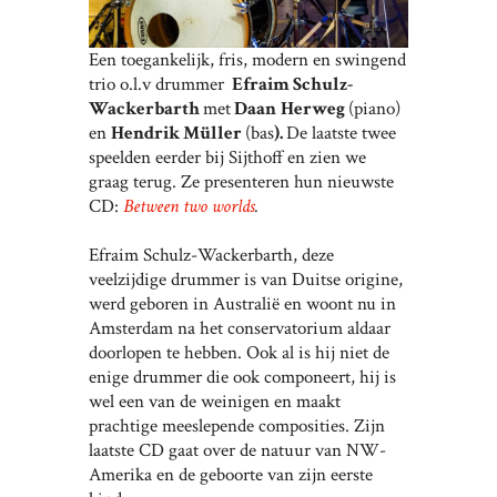
Een toegankelijk, fris, modern en swingend
trio o.l.v drummer
Efraim Schulz-
Wackerbarth
met
Daan
Herweg
(piano)
en
Hendrik Müller
(bas
).
De laatste twee
speelden eerder bij Sijthoff en zien we
graag terug. Ze presenteren hun nieuwste
CD:
Between two worlds
.
Efraim Schulz-Wackerbarth, deze
veelzijdige drummer is van Duitse origine,
werd geboren in Australië en woont nu in
Amsterdam na het conservatorium aldaar
doorlopen te hebben. Ook al is hij niet de
enige drummer die ook componeert, hij is
wel een van de weinigen en maakt
prachtige meeslepende composities. Zijn
laatste CD gaat over de natuur van NW-
Amerika en de geboorte van zijn eerste