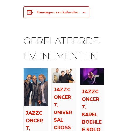
Toevoegen aan kalender
GERELATEERDE
EVENEMENTEN
JAZZC
JAZZC
ONCER
ONCER
T,
T,
UNIVER
JAZZC
KAREL
SAL
ONCER
BOEHLE
CROSS
T,
E SOLO