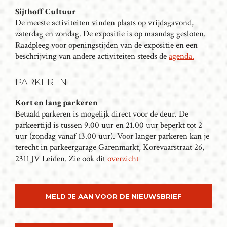
N
Sijthoff Cultuur
De meeste activiteiten vinden plaats op vrijdagavond,
A
zaterdag en zondag. De expositie is op maandag gesloten.
V
Raadpleeg voor openingstijden van de expositie en een
I
beschrijving van andere activiteiten steeds de
agenda.
G
A
PARKEREN
T
I
Kort en lang parkeren
Betaald parkeren is mogelijk direct voor de deur. De
E
parkeertijd is tussen 9.00 uur en 21.00 uur beperkt tot 2
uur (zondag vanaf 13.00 uur). Voor langer parkeren kan je
terecht in parkeergarage Garenmarkt, Korevaarstraat 26,
2311 JV Leiden. Zie ook dit
overzicht
MELD JE AAN VOOR DE NIEUWSBRIEF