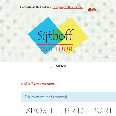
Ga
Doezastraat 1b, Leiden •
info@sijthoff-leiden.nl
naar
Facebook
Instagram
de
inhoud
MENU
« Alle Evenementen
Dit evenement is voorbij.
EXPOSITIE, PRIDE PORT