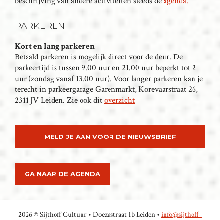
V
beschrijving van andere activiteiten steeds de
agenda.
I
PARKEREN
G
A
Kort en lang parkeren
T
Betaald parkeren is mogelijk direct voor de deur. De
I
parkeertijd is tussen 9.00 uur en 21.00 uur beperkt tot 2
E
uur (zondag vanaf 13.00 uur). Voor langer parkeren kan je
terecht in parkeergarage Garenmarkt, Korevaarstraat 26,
2311 JV Leiden. Zie ook dit
overzicht
MELD JE AAN VOOR DE NIEUWSBRIEF
GA NAAR DE AGENDA
2026 © Sijthoff Cultuur • Doezastraat 1b Leiden •
info@sijthoff-