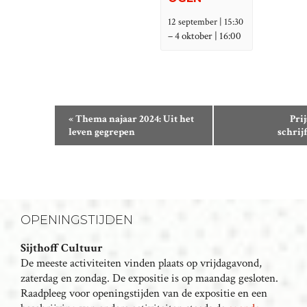
12 september | 15:30
–
4 oktober | 16:00
E
«
Thema najaar 2024: Uit het
Pri
V
leven gegrepen
schrij
E
N
E
M
E
OPENINGSTIJDEN
N
Sijthoff Cultuur
T
De meeste activiteiten vinden plaats op vrijdagavond,
N
zaterdag en zondag. De expositie is op maandag gesloten.
A
Raadpleeg voor openingstijden van de expositie en een