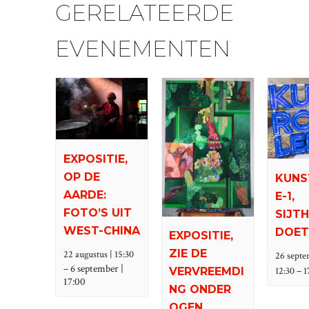
GERELATEERDE
EVENEMENTEN
EXPOSITIE,
OP DE
KUNS
AARDE:
E-1,
FOTO’S UIT
SIJT
WEST-CHINA
DOET
EXPOSITIE,
ZIE DE
22 augustus | 15:30
26 septe
–
6 september |
–
12:30
1
VERVREEMDI
17:00
NG ONDER
OGEN