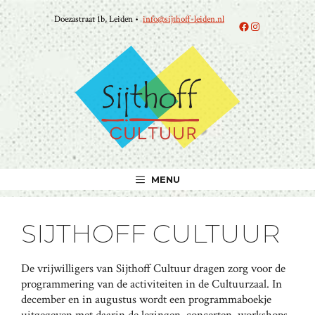
Ga
Doezastraat 1b, Leiden •
info@sijthoff-leiden.nl
naar
Facebook
Instagram
de
inhoud
MENU
SIJTHOFF CULTUUR
De vrijwilligers van Sijthoff Cultuur dragen zorg voor de
programmering van de activiteiten in de Cultuurzaal. In
december en in augustus wordt een programmaboekje