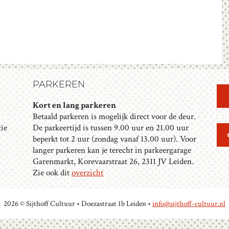
Z
A
V
O
E
E
N
K
N
A
E
V
N
PARKEREN
I
E
Kort en lang parkeren
G
Betaald parkeren is mogelijk direct voor de deur.
N
A
tie
De parkeertijd is tussen 9.00 uur en 21.00 uur
T
W
beperkt tot 2 uur (zondag vanaf 13.00 uur). Voor
I
langer parkeren kan je terecht in parkeergarage
E
E
Garenmarkt, Korevaarstraat 26, 2311 JV Leiden.
E
Zie ook dit
overzicht
R
G
2026 © Sijthoff Cultuur • Doezastraat 1b Leiden •
info@sijthoff-cultuur.nl
E