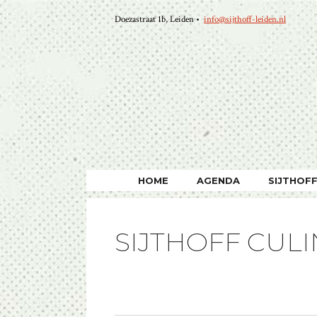
Ga
Doezastraat 1b, Leiden •
info@sijthoff-leiden.nl
naar
de
inhoud
HOME
AGENDA
SIJTHOF
SIJTHOFF CULI