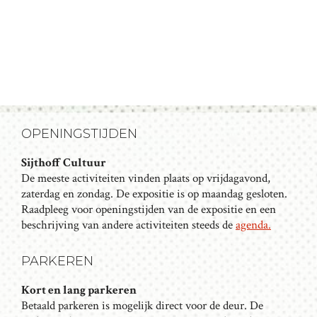
N
G
Z
A
V
O
E
E
N
K
N
A
E
OPENINGSTIJDEN
V
N
I
Sijthoff Cultuur
E
G
De meeste activiteiten vinden plaats op vrijdagavond,
N
A
zaterdag en zondag. De expositie is op maandag gesloten.
T
Raadpleeg voor openingstijden van de expositie en een
W
beschrijving van andere activiteiten steeds de
agenda.
I
E
E
E
PARKEREN
R
Kort en lang parkeren
G
Betaald parkeren is mogelijk direct voor de deur. De