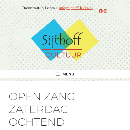
Ga
Doezastraat 1b, Leiden •
info@sijthoff-leiden.nl
naar
Facebook
Instagram
de
inhoud
MENU
OPEN ZANG
ZATERDAG
OCHTEND