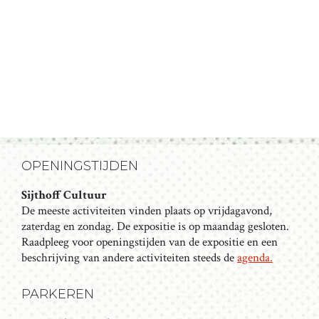
E
u
E
R
m
N
G
Z
A
V
O
E
E
N
K
N
A
E
OPENINGSTIJDEN
V
N
I
Sijthoff Cultuur
E
G
De meeste activiteiten vinden plaats op vrijdagavond,
N
A
zaterdag en zondag. De expositie is op maandag gesloten.
T
Raadpleeg voor openingstijden van de expositie en een
W
beschrijving van andere activiteiten steeds de
agenda.
I
E
E
E
PARKEREN
R