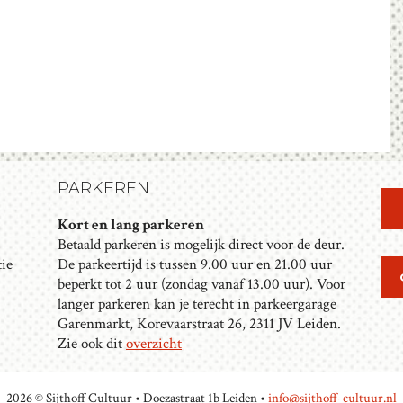
N
G
Z
A
V
O
E
E
N
K
N
A
E
V
N
PARKEREN
I
E
Kort en lang parkeren
G
Betaald parkeren is mogelijk direct voor de deur.
N
A
tie
De parkeertijd is tussen 9.00 uur en 21.00 uur
T
W
beperkt tot 2 uur (zondag vanaf 13.00 uur). Voor
I
langer parkeren kan je terecht in parkeergarage
E
E
Garenmarkt, Korevaarstraat 26, 2311 JV Leiden.
E
Zie ook dit
overzicht
R
G
2026 © Sijthoff Cultuur • Doezastraat 1b Leiden •
info@sijthoff-cultuur.nl