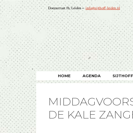
Ga
Doezastraat 1b, Leiden •
info@sijthoff-leiden.nl
naar
de
inhoud
HOME
AGENDA
SIJTHOF
MIDDAGVOORST
DE KALE ZANG