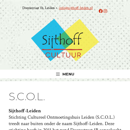
Ga
Doezastraat 1b, Leiden •
info@sijthoff-leiden.nl
naar
Facebook
Instagram
de
inhoud
MENU
S.C.O.L.
Sijthoff-Leiden
Stichting Cultureel Ontmoetingshuis Leiden (S.C.O.L.)
treedt naar buiten onder de naam Sijthoff-Leiden. Deze