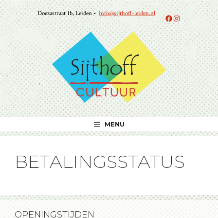
Ga
Doezastraat 1b, Leiden •
info@sijthoff-leiden.nl
naar
Facebook
Instagram
de
inhoud
MENU
BETALINGSSTATUS
OPENINGSTIJDEN