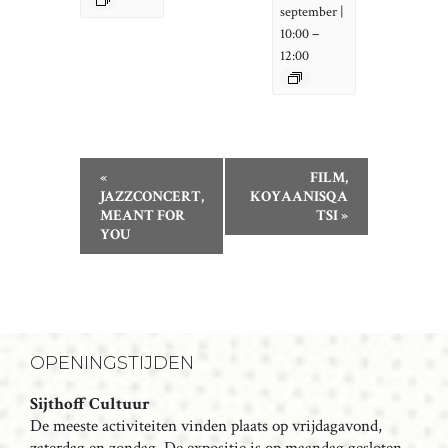
september |
–
10:00
12:00
E
«
FILM,
V
JAZZCONCERT,
KOYAANISQA
MEANT FOR
TSI
»
E
YOU
N
E
M
E
N
OPENINGSTIJDEN
T
N
Sijthoff Cultuur
De meeste activiteiten vinden plaats op vrijdagavond,
A