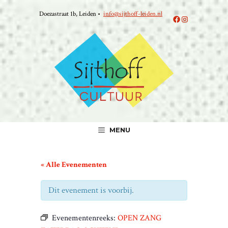
Ga
Doezastraat 1b, Leiden •
info@sijthoff-leiden.nl
naar
Facebook
Instagram
de
inhoud
MENU
« Alle Evenementen
Dit evenement is voorbij.
Evenementenreeks:
OPEN ZANG