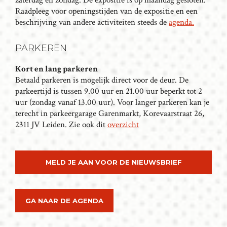
zaterdag en zondag. De expositie is op maandag gesloten.
V
Raadpleeg voor openingstijden van de expositie en een
I
beschrijving van andere activiteiten steeds de
agenda.
G
A
PARKEREN
T
I
Kort en lang parkeren
Betaald parkeren is mogelijk direct voor de deur. De
E
parkeertijd is tussen 9.00 uur en 21.00 uur beperkt tot 2
uur (zondag vanaf 13.00 uur). Voor langer parkeren kan je
terecht in parkeergarage Garenmarkt, Korevaarstraat 26,
2311 JV Leiden. Zie ook dit
overzicht
MELD JE AAN VOOR DE NIEUWSBRIEF
GA NAAR DE AGENDA