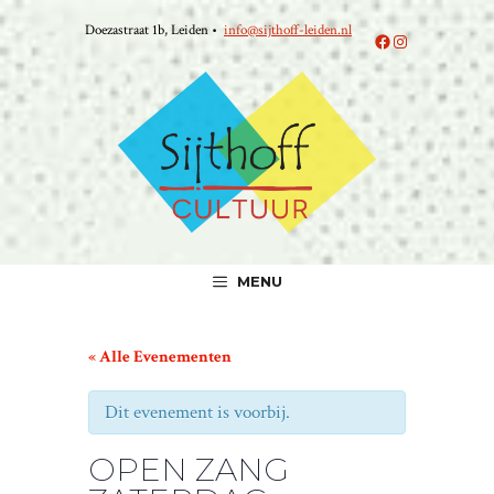
Ga
Doezastraat 1b, Leiden •
info@sijthoff-leiden.nl
naar
Facebook
Instagram
de
inhoud
MENU
« Alle Evenementen
Dit evenement is voorbij.
OPEN ZANG