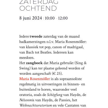
ZATERDAG
OCHTEND
8 juni 2024
10:00
12:00
|
–
Iedere
tweede
zaterdag van de maand
badkamerzingen o.l.v. Maria Rosenmöller:
van klassiek tot pop, canon of madrigaal,
van Bach tot Beatles. Iedereen kan
meedoen.
Het
zangboek
dat Maria gebruikt (Sing &
Swing) kan ter plaatse geleend worden of
worden aangeschaft (€ 25).
Maria Rosenmöller
is als sopraansoliste
regelmatig in uitvoeringen in binnen- en
buitenland te horen, waaronder veel
oratoria, zoals de
Schöpfung
van Haydn, de
Nelsonmi
s van Haydn, de Passies, het
Weihnachtsoratorium
en vele Cantaten van