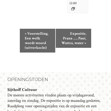
12:00
E
«
Voorstelling,
Expositie,
V
Een wolk
Prana ….. Pani,
wordt woord
Wattra, water
»
E
(uitverkocht)
N
E
M
E
N
OPENINGSTIJDEN
T
N
Sijthoff Cultuur
De meeste activiteiten vinden plaats op vrijdagavond,
A
zaterdag en zondag. De expositie is op maandag gesloten.
V
Raadpleeg voor openingstijden van de expositie en een
I