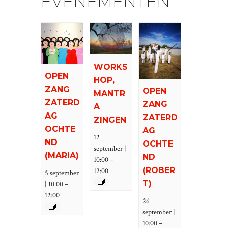
EVENEMENTEN
WORKS
OPEN
HOP,
ZANG
OPEN
MANTR
ZATERD
ZANG
A
AG
ZATERD
ZINGEN
OCHTE
AG
12
ND
OCHTE
september |
(MARIA)
ND
–
10:00
(ROBER
12:00
5 september
–
T)
| 10:00
12:00
26
september |
–
10:00