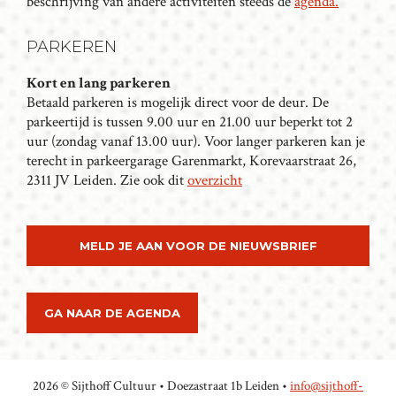
beschrijving van andere activiteiten steeds de
agenda.
G
A
PARKEREN
T
I
Kort en lang parkeren
Betaald parkeren is mogelijk direct voor de deur. De
E
parkeertijd is tussen 9.00 uur en 21.00 uur beperkt tot 2
uur (zondag vanaf 13.00 uur). Voor langer parkeren kan je
terecht in parkeergarage Garenmarkt, Korevaarstraat 26,
2311 JV Leiden. Zie ook dit
overzicht
MELD JE AAN VOOR DE NIEUWSBRIEF
GA NAAR DE AGENDA
2026 © Sijthoff Cultuur • Doezastraat 1b Leiden •
info@sijthoff-