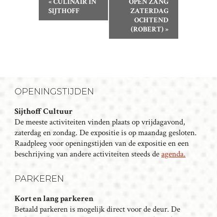
«
CULINAIR IN
OPEN ZANG
V
SIJTHOFF
ZATERDAG
OCHTEND
E
(ROBERT)
»
N
E
M
E
N
OPENINGSTIJDEN
T
N
Sijthoff Cultuur
De meeste activiteiten vinden plaats op vrijdagavond,
A
zaterdag en zondag. De expositie is op maandag gesloten.
V
Raadpleeg voor openingstijden van de expositie en een
I
beschrijving van andere activiteiten steeds de
agenda.
G
A
PARKEREN
T
I
Kort en lang parkeren
Betaald parkeren is mogelijk direct voor de deur. De
E