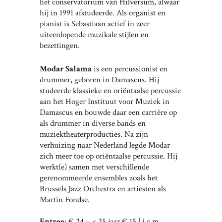
het conservatorium van Hilversum, alwaar
hij in 1991 afstudeerde. Als organist en
pianist is Sebastiaan actief in zeer
uiteenlopende muzikale stijlen en
bezettingen.
Modar Salama
is een percussionist en
drummer, geboren in Damascus. Hij
studeerde klassieke en oriëntaalse percussie
aan het Hoger Instituut voor Muziek in
Damascus en bouwde daar een carrière op
als drummer in diverse bands en
muziektheaterproducties. Na zijn
verhuizing naar Nederland legde Modar
zich meer toe op oriëntaalse percussie. Hij
werkt(e) samen met verschillende
gerenommeerde ensembles zoals het
Brussels Jazz Orchestra en artiesten als
Martin Fondse.
Entree
: € 24 – < 25 jaar € 15 | i.c.m.