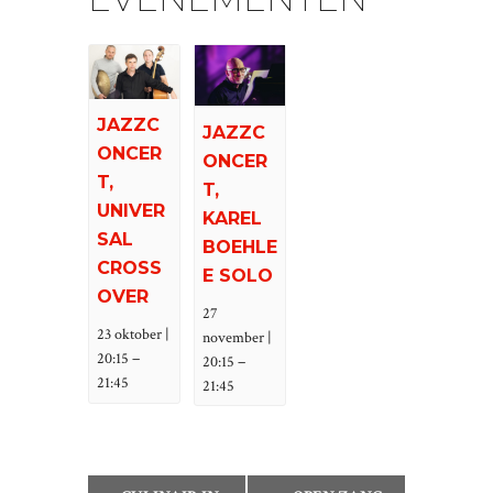
JAZZC
JAZZC
ONCER
ONCER
T,
T,
UNIVER
KAREL
SAL
BOEHLE
CROSS
E SOLO
OVER
27
23 oktober |
november |
–
20:15
–
20:15
21:45
21:45
E