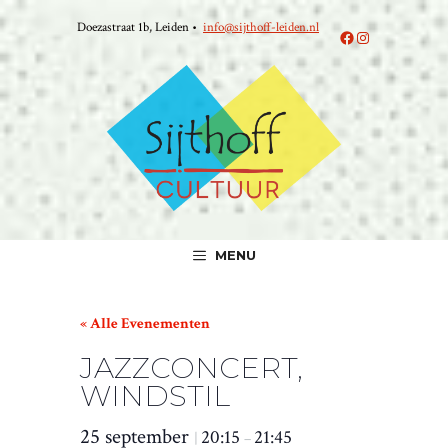
Ga
Doezastraat 1b, Leiden •
info@sijthoff-leiden.nl
naar
Facebook
Instagram
de
inhoud
MENU
« Alle Evenementen
JAZZCONCERT,
WINDSTIL
25 september
20:15
21:45
|
–