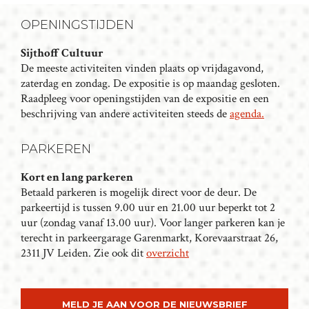
N
T
OPENINGSTIJDEN
N
Sijthoff Cultuur
A
De meeste activiteiten vinden plaats op vrijdagavond,
V
zaterdag en zondag. De expositie is op maandag gesloten.
I
Raadpleeg voor openingstijden van de expositie en een
G
beschrijving van andere activiteiten steeds de
agenda.
A
T
PARKEREN
I
Kort en lang parkeren
E
Betaald parkeren is mogelijk direct voor de deur. De
parkeertijd is tussen 9.00 uur en 21.00 uur beperkt tot 2
uur (zondag vanaf 13.00 uur). Voor langer parkeren kan je
terecht in parkeergarage Garenmarkt, Korevaarstraat 26,
2311 JV Leiden. Zie ook dit
overzicht
MELD JE AAN VOOR DE NIEUWSBRIEF