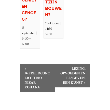
GENIET
TZIJN
EN
BOUWE
GENOE
N?
G?
11 oktober |
13
–
14:30
september |
16:30
–
14:30
17:00
E
«
LEZING,
V
WERELDCONC
OPVOEDEN EN
ERT, TRIO
LESGEVEN,
E
NIZAR
EEN KUNST
»
N
ROHANA
E
M
E