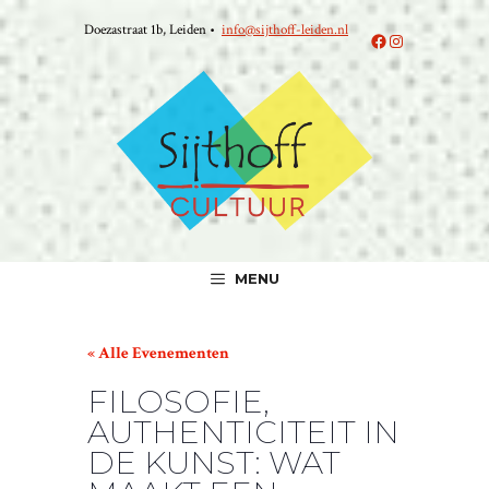
Ga
Doezastraat 1b, Leiden •
info@sijthoff-leiden.nl
naar
Facebook
Instagram
de
inhoud
MENU
« Alle Evenementen
FILOSOFIE,
AUTHENTICITEIT IN
DE KUNST: WAT