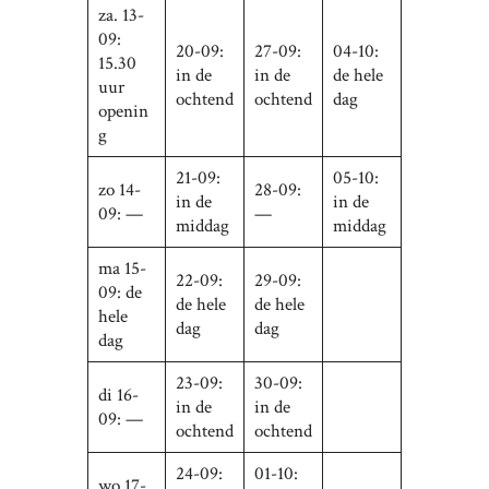
za. 13-
09:
20-09:
27-09:
04-10:
15.30
in de
in de
de hele
uur
ochtend
ochtend
dag
openin
g
21-09:
05-10:
zo 14-
28-09:
in de
in de
09: —
—
middag
middag
ma 15-
22-09:
29-09:
09: de
de hele
de hele
hele
dag
dag
dag
23-09:
30-09:
di 16-
in de
in de
09: —
ochtend
ochtend
24-09:
01-10:
wo 17-