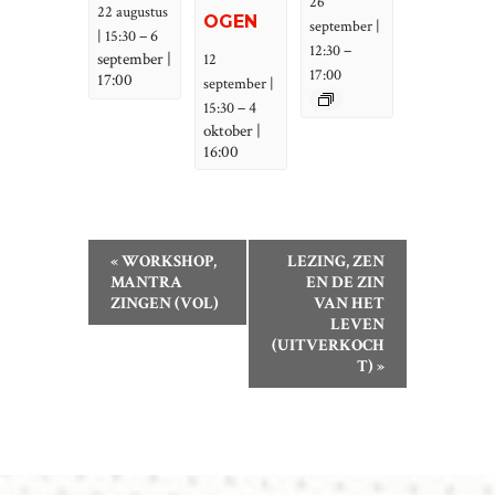
26
22 augustus
OGEN
september |
–
6
| 15:30
–
12:30
september |
12
17:00
17:00
september |
–
4
15:30
oktober |
16:00
E
«
WORKSHOP,
LEZING, ZEN
V
MANTRA
EN DE ZIN
ZINGEN (VOL)
VAN HET
E
LEVEN
N
(UITVERKOCH
E
T)
»
M
E
N
T