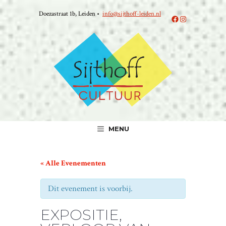
Ga
Doezastraat 1b, Leiden •
info@sijthoff-leiden.nl
naar
Facebook
Instagram
de
inhoud
MENU
« Alle Evenementen
Dit evenement is voorbij.
EXPOSITIE,