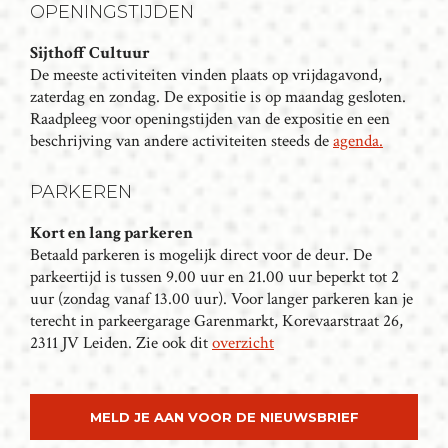
OPENINGSTIJDEN
N
A
Sijthoff Cultuur
V
De meeste activiteiten vinden plaats op vrijdagavond,
I
zaterdag en zondag. De expositie is op maandag gesloten.
G
Raadpleeg voor openingstijden van de expositie en een
beschrijving van andere activiteiten steeds de
agenda.
A
T
PARKEREN
I
E
Kort en lang parkeren
Betaald parkeren is mogelijk direct voor de deur. De
parkeertijd is tussen 9.00 uur en 21.00 uur beperkt tot 2
uur (zondag vanaf 13.00 uur). Voor langer parkeren kan je
terecht in parkeergarage Garenmarkt, Korevaarstraat 26,
2311 JV Leiden. Zie ook dit
overzicht
MELD JE AAN VOOR DE NIEUWSBRIEF