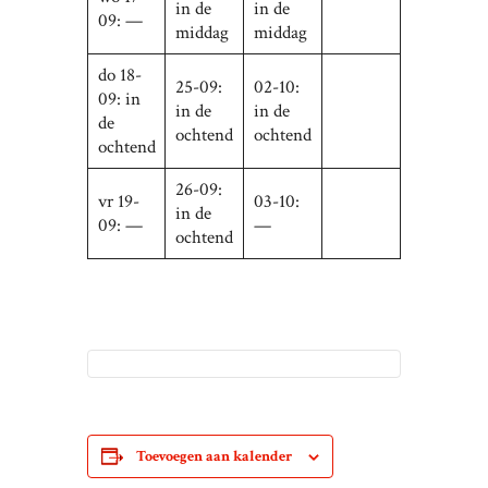
in de
in de
09: —
middag
middag
do 18-
25-09:
02-10:
09: in
in de
in de
de
ochtend
ochtend
ochtend
26-09:
vr 19-
03-10:
in de
09: —
—
ochtend
Toevoegen aan kalender