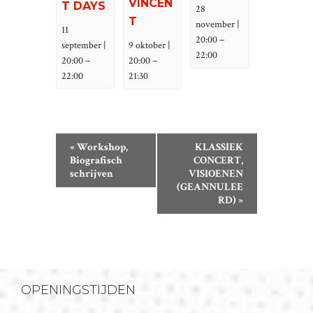
VINCEN
T DAYS
28
T
november |
11
–
20:00
september |
9 oktober |
22:00
–
–
20:00
20:00
22:00
21:30
E
«
Workshop,
KLASSIEK
V
Biografisch
CONCERT,
schrijven
VISIOENEN
E
(GEANNULEE
N
RD)
»
E
M
E
N
T
OPENINGSTIJDEN
N