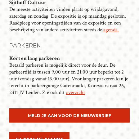
Sijthoff Cultuur
A
De meeste activiteiten vinden plaats op vrijdagavond,
V
zaterdag en zondag. De expositie is op maandag gesloten.
I
Raadpleeg voor openingstijden van de expositie en een
G
beschrijving van andere activiteiten steeds de
agenda.
A
T
PARKEREN
I
Kort en lang parkeren
E
Betaald parkeren is mogelijk direct voor de deur. De
parkeertijd is tussen 9.00 uur en 21.00 uur beperkt tot 2
uur (zondag vanaf 13.00 uur). Voor langer parkeren kan je
terecht in parkeergarage Garenmarkt, Korevaarstraat 26,
2311 JV Leiden. Zie ook dit
overzicht
MELD JE AAN VOOR DE NIEUWSBRIEF
GA NAAR DE AGENDA