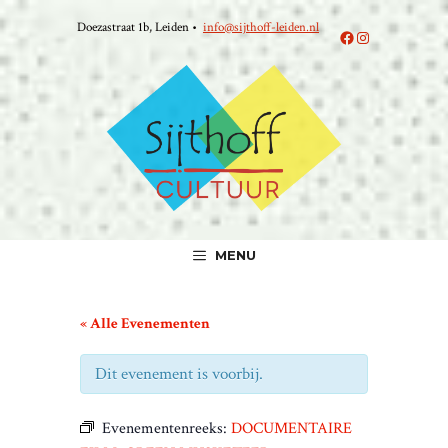
Ga
Doezastraat 1b, Leiden •
info@sijthoff-leiden.nl
naar
Facebook
Instagram
de
inhoud
MENU
« Alle Evenementen
Dit evenement is voorbij.
Evenementenreeks:
DOCUMENTAIRE