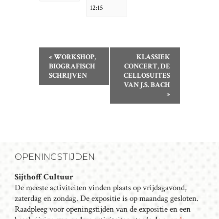
12:15
E
«
WORKSHOP,
KLASSIEK
V
BIOGRAFISCH
CONCERT, DE
SCHRIJVEN
CELLOSUITES
E
VAN J.S. BACH
N
»
E
M
E
N
T
OPENINGSTIJDEN
N
Sijthoff Cultuur
A
De meeste activiteiten vinden plaats op vrijdagavond,
V
zaterdag en zondag. De expositie is op maandag gesloten.
I
Raadpleeg voor openingstijden van de expositie en een
G