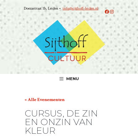
Ga
Doezastraat 1b, Leiden •
info@sijthoff-leiden.nl
naar
Facebook
Instagram
de
inhoud
MENU
« Alle Evenementen
CURSUS, DE ZIN
EN ONZIN VAN
KLEUR