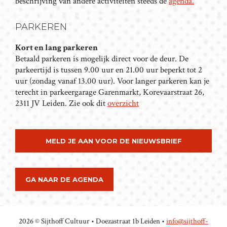
beschrijving van andere activiteiten steeds de
agenda.
A
T
PARKEREN
I
Kort en lang parkeren
E
Betaald parkeren is mogelijk direct voor de deur. De
parkeertijd is tussen 9.00 uur en 21.00 uur beperkt tot 2
uur (zondag vanaf 13.00 uur). Voor langer parkeren kan je
terecht in parkeergarage Garenmarkt, Korevaarstraat 26,
2311 JV Leiden. Zie ook dit
overzicht
MELD JE AAN VOOR DE NIEUWSBRIEF
GA NAAR DE AGENDA
2026 © Sijthoff Cultuur • Doezastraat 1b Leiden •
info@sijthoff-