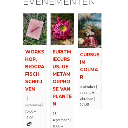
EVENEMENTEN
WORKS
EURITM
CURSUS
HOP,
IECURS
IN
BIOGRA
US, DE
COLMA
FISCH
METAM
R
SCHRIJ
ORPHO
4 oktober |
VEN
SE VAN
–
9
12:00
PLANTE
oktober |
19
N
17:00
september |
–
10:00
23
12:00
september |
–
11:00