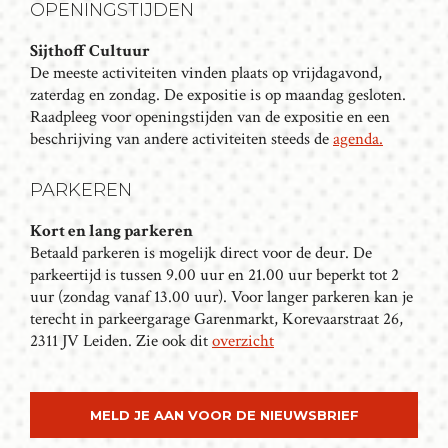
T
OPENINGSTIJDEN
N
Sijthoff Cultuur
A
De meeste activiteiten vinden plaats op vrijdagavond,
V
zaterdag en zondag. De expositie is op maandag gesloten.
I
Raadpleeg voor openingstijden van de expositie en een
G
beschrijving van andere activiteiten steeds de
agenda.
A
T
PARKEREN
I
Kort en lang parkeren
E
Betaald parkeren is mogelijk direct voor de deur. De
parkeertijd is tussen 9.00 uur en 21.00 uur beperkt tot 2
uur (zondag vanaf 13.00 uur). Voor langer parkeren kan je
terecht in parkeergarage Garenmarkt, Korevaarstraat 26,
2311 JV Leiden. Zie ook dit
overzicht
MELD JE AAN VOOR DE NIEUWSBRIEF