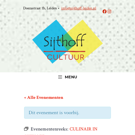
Ga
Doezastraat 1b, Leiden •
info@sijthoff-leiden.nl
naar
Facebook
Instagram
de
inhoud
MENU
« Alle Evenementen
Dit evenement is voorbij.
Evenementenreeks:
CULINAIR IN