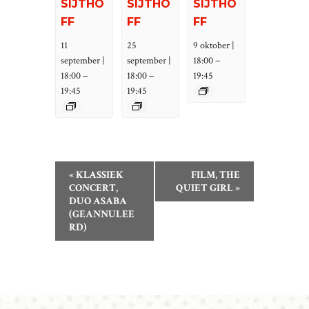
SIJTHO
SIJTHO
SIJTHO
FF
FF
FF
11
25
9 oktober |
–
september |
september |
18:00
–
–
18:00
18:00
19:45
19:45
19:45
E
«
KLASSIEK
FILM, THE
V
CONCERT,
QUIET GIRL
»
DUO ASABA
E
(GEANNULEE
N
RD)
E
M
E
N