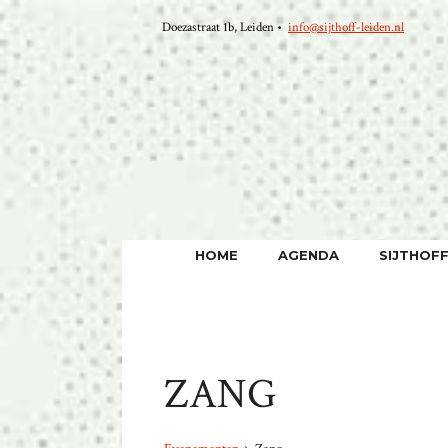
Ga
Doezastraat 1b, Leiden •
info@sijthoff-leiden.nl
naar
de
inhoud
HOME
AGENDA
SIJTHOF
ZANG