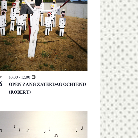
E
N
N
A
V
I
G
A
T
10:00
-
12:00
EP
I
6
OPEN ZANG ZATERDAG OCHTEND
E
(ROBERT)