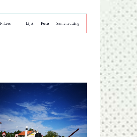
E
Filters
Lijst
Foto
Samenvatting
V
E
N
E
M
E
N
T
W
E
E
R
G
A
V