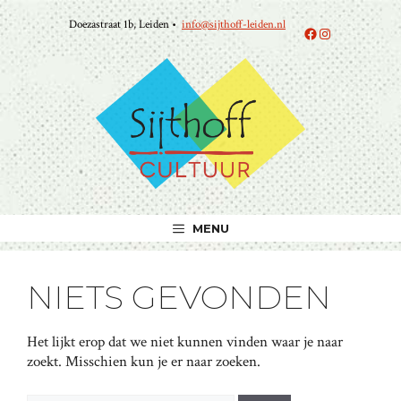
Ga
Doezastraat 1b, Leiden •
info@sijthoff-leiden.nl
naar
Facebook
Instagram
de
inhoud
MENU
NIETS GEVONDEN
Het lijkt erop dat we niet kunnen vinden waar je naar
zoekt. Misschien kun je er naar zoeken.